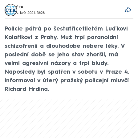
ČTK
4. kvě 2021, 18:28
Policie pátrá po šestatřicetiletém Luďkovi
Kolaříkovi z Prahy. Muž trpí paranoidní
schizofrenií a dlouhodobě nebere léky. V
poslední době se jeho stav zhoršil, má
velmi agresivní názory a trpí bludy.
Naposledy byl spatřen v sobotu v Praze 4,
informoval v úterý pražský policejní mluvčí
Richard Hrdina.