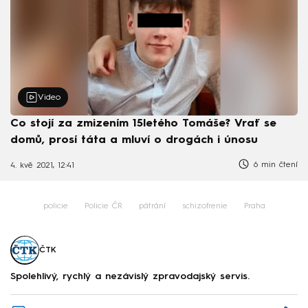
Video
Co stojí za zmizením 15letého Tomáše? Vrať se
domů, prosí táta a mluví o drogách i únosu
6 min čtení
4. kvě 2021, 12:41
policie
Policie ČR
pátrání
schizofrenie
Praha
ČTK
Spolehlivý, rychlý a nezávislý zpravodajský servis.