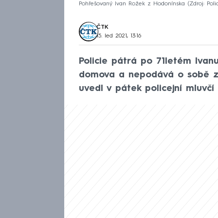
Pohřešovaný Ivan Rožek z Hodonínska
Zdroj: Poli
ČTK
15. led 2021, 13:16
Policie pátrá po 71letém Ivan
domova a nepodává o sobě zp
uvedl v pátek policejní mluvčí 