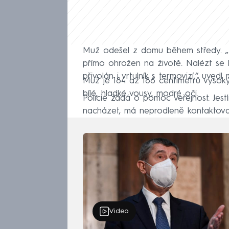
Muž odešel z domu během středy. „D
přímo ohrožen na životě. Nalézt se h
přivolán i vrtulník s termovizí,“ uvedl 
Muž je 184 až 186 centimetrů vysoký,
bílé, hladké vousy, modré oči.
Policie žádá o pomoc veřejnost. Jest
nacházet, má neprodleně kontaktovat
Video