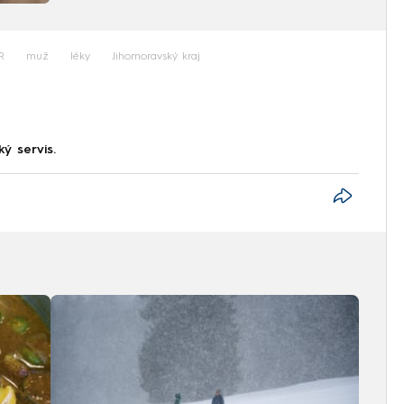
R
muž
léky
Jihomoravský kraj
ký servis.