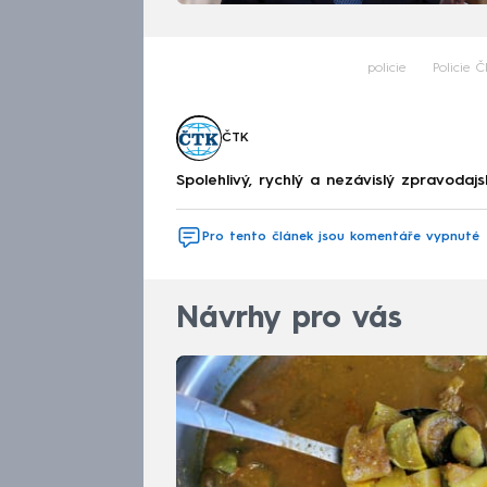
policie
Policie Č
ČTK
Spolehlivý, rychlý a nezávislý zpravodajs
Pro tento článek jsou komentáře vypnuté
Návrhy pro vás