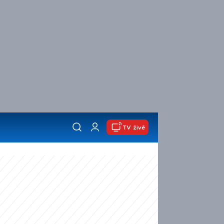
TV živě