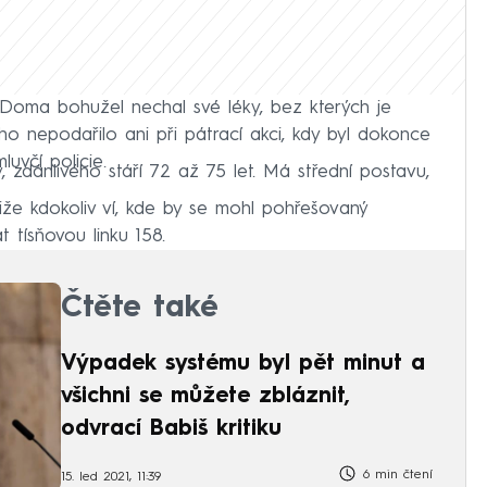
oma bohužel nechal své léky, bez kterých je
o nepodařilo ani při pátrací akci, kdy byl dokonce
mluvčí policie.
 zdánlivého stáří 72 až 75 let. Má střední postavu,
liže kdokoliv ví, kde by se mohl pohřešovaný
 tísňovou linku 158.
Čtěte také
Výpadek systému byl pět minut a
všichni se můžete zbláznit,
odvrací Babiš kritiku
6 min čtení
15. led 2021, 11:39