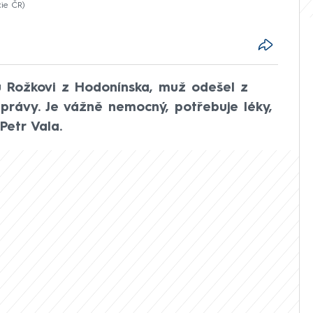
cie ČR
u Rožkovi z Hodonínska, muž odešel z
rávy. Je vážně nemocný, potřebuje léky,
Petr Vala.