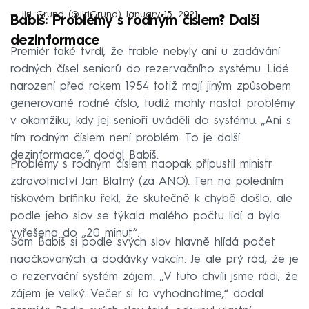
— Jiri Grund (@JiriGrund)
January 15, 2021
Babiš: Problémy s rodným číslem? Další
dezinformace
Premiér také tvrdí, že trable nebyly ani u zadávání
rodných čísel seniorů do rezervačního systému. Lidé
narození před rokem 1954 totiž mají jiným způsobem
generované rodné číslo, tudíž mohly nastat problémy
v okamžiku, kdy jej senioři uváděli do systému. „Ani s
tím rodným číslem není problém. To je další
dezinformace,“ dodal Babiš.
Problémy s rodným číslem naopak připustil ministr
zdravotnictví Jan Blatný (za ANO). Ten na poledním
tiskovém brífinku řekl, že skutečně k chybě došlo, ale
podle jeho slov se týkala malého počtu lidí a byla
vyřešena do „20 minut“.
Sám Babiš si podle svých slov hlavně hlídá počet
naočkovaných a dodávky vakcín. Je ale prý rád, že je
o rezervační systém zájem. „V tuto chvíli jsme rádi, že
zájem je velký. Večer si to vyhodnotíme,“ dodal