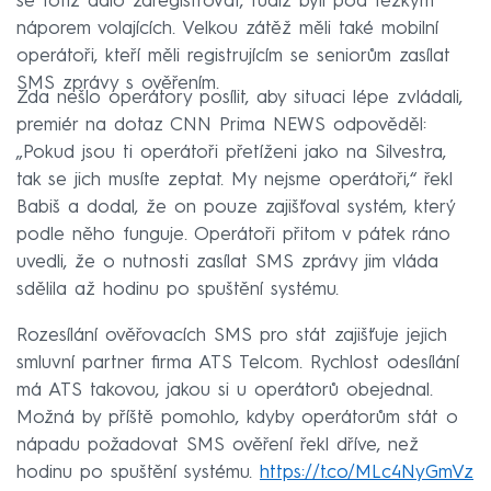
se totiž dalo zaregistrovat, tudíž byli pod těžkým
náporem volajících. Velkou zátěž měli také mobilní
operátoři, kteří měli registrujícím se seniorům zasílat
SMS zprávy s ověřením.
Zda nešlo operátory posílit, aby situaci lépe zvládali,
premiér na dotaz CNN Prima NEWS odpověděl:
„Pokud jsou ti operátoři přetíženi jako na Silvestra,
tak se jich musíte zeptat. My nejsme operátoři,“ řekl
Babiš a dodal, že on pouze zajišťoval systém, který
podle něho funguje. Operátoři přitom v pátek ráno
uvedli, že o nutnosti zasílat SMS zprávy jim vláda
sdělila až hodinu po spuštění systému.
Rozesílání ověřovacích SMS pro stát zajišťuje jejich
smluvní partner firma ATS Telcom. Rychlost odesílání
má ATS takovou, jakou si u operátorů obejednal.
Možná by příště pomohlo, kdyby operátorům stát o
nápadu požadovat SMS ověření řekl dříve, než
hodinu po spuštění systému.
https://t.co/MLc4NyGmVz