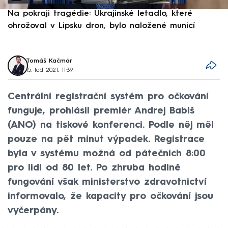
Na pokraji tragédie: Ukrajinské letadlo, které
P
ohrožoval v Lipsku dron, bylo naložené municí
e
Tomáš Kačmár
15. led 2021, 11:39
Centrální registrační systém pro očkování
funguje, prohlásil premiér Andrej Babiš
(ANO) na tiskové konferenci. Podle něj měl
pouze na pět minut výpadek. Registrace
byla v systému možná od pátečních 8:00
pro lidi od 80 let. Po zhruba hodině
fungování však ministerstvo zdravotnictví
informovalo, že kapacity pro očkování jsou
vyčerpány.