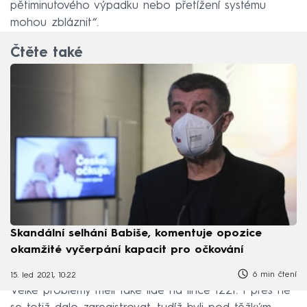
pětiminutového výpadku nebo přetížení systému
mohou zbláznit“.
Čtěte také
Skandální selhání Babiše, komentuje opozice
okamžité vyčerpání kapacit pro očkování
6 min čtení
15. led 2021, 10:22
Velké problémy měli také lidé na lince 1221. I přes ně