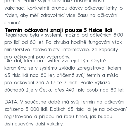
premiér. Podle svých slov také odsunul vlastní
vakcinaci, konkrétně druhou dávky očkovací látky, o
týden, aby měli zdravotníci více času na očkování
seniorů.
Termín očkování znají pouze 3 tisíce lidí
Registrace byla v systému možná od pátečních 8:00
pro lidi od 80 let. Po zhruba hodině fungování však
ministerstvo zdravotnictví informovalo, že kapacity
pro očkování jsou vyčerpány.
Dle dat, která na Twitter zveřejnil tým Chytré
karantény, se v systému zvládlo zaregistrovat kolem
65 tisíc lidí nad 80 let, přičemž svůj termín a místo
pro očkování zná 3 tisíce z nich. Podle výkazů
důchodů žije v Česku přes 440 tisíc osob nad 80 let.
DATA. V současné době má svůj termín na očkování
zařízeno 3 000 lidí. Dalších 65 tisíc lidí je na očkování
registrováno a přijdou na řadu hned, jak budou
distribuovány další vakcíny.