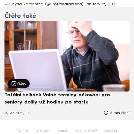
— Chytrá karanténa (@ChytraKarantena)
January 15, 2021
Čtěte také
Video
Totální selhání: Volné termíny očkování pro
seniory došly už hodinu po startu
6 min čtení
15. led 2021, 10:11
Twitter
očkování
senioři
Andrej Babiš
vakcína