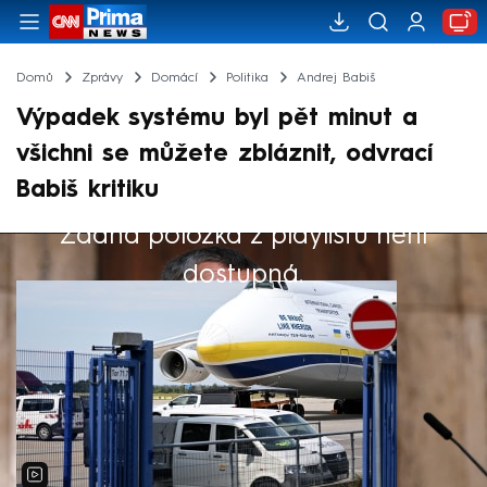
Domů
Zprávy
Domácí
Politika
Andrej Babiš
Výpadek systému byl pět minut a
všichni se můžete zbláznit, odvrací
Babiš kritiku
Žádná položka z playlistu není
Výběr redakce
dostupná.