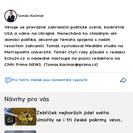
Tomáš Kačmár
Věnuje se převážně zahraniční politické scéně, konkrétně
USA a válce na Ukrajině. Nenechává ho chladným ani
domácí politika, akcentuje témata spojená s naším
resortem zahraničí. Tomáš vystudoval Mediální studia na
Metropolitní univerzitě. Téměř čtyři roky působil v redakci
Echo24.cz a následně nastoupil na pozici redaktora na
CNN Prima NEWS. (Tomas.Kacmar@iprima.cz)
Pro tento článek jsou komentáře vypnuté
Návrhy pro vás
Žebříček nejhorších jídel světa.
Umístily se i tři české pokrmy, vévodí
skandinávská kuchyně