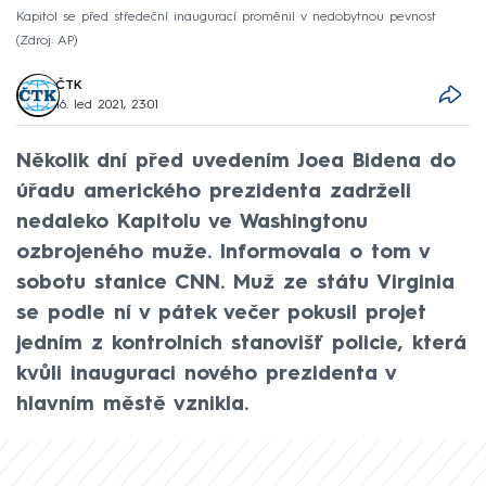
Kapitol se před středeční inaugurací proměnil v nedobytnou pevnost
Zdroj: AP
ČTK
16. led 2021, 23:01
Několik dní před uvedením Joea Bidena do
úřadu amerického prezidenta zadrželi
nedaleko Kapitolu ve Washingtonu
ozbrojeného muže. Informovala o tom v
sobotu stanice CNN. Muž ze státu Virginia
se podle ní v pátek večer pokusil projet
jedním z kontrolních stanovišť policie, která
kvůli inauguraci nového prezidenta v
hlavním městě vznikla.