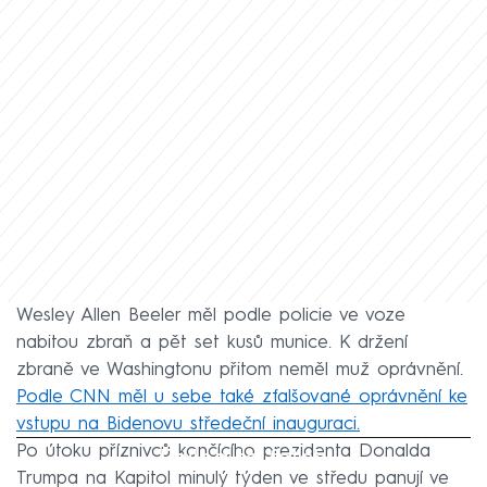
Wesley Allen Beeler měl podle policie ve voze
nabitou zbraň a pět set kusů munice. K držení
zbraně ve Washingtonu přitom neměl muž oprávnění.
Podle CNN měl u sebe také zfalšované oprávnění ke
vstupu na Bidenovu středeční inauguraci.
Po útoku příznivců končícího prezidenta Donalda
Failed to fetch
Trumpa na Kapitol minulý týden ve středu panují ve