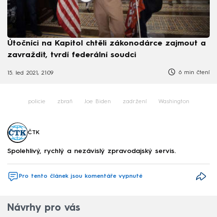
Útočníci na Kapitol chtěli zákonodárce zajmout a
zavraždit, tvrdí federální soudci
6 min čtení
15. led 2021, 21:09
policie
zbraň
Joe Biden
zadržení
Washington
ČTK
Spolehlivý, rychlý a nezávislý zpravodajský servis.
Pro tento článek jsou komentáře vypnuté
Návrhy pro vás