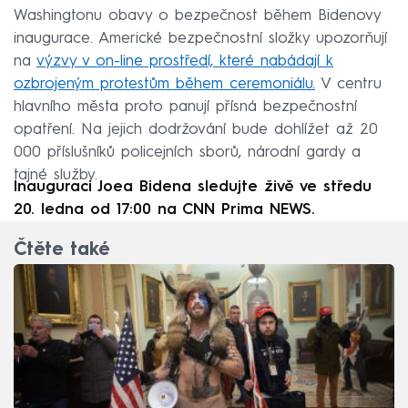
Washingtonu obavy o bezpečnost během Bidenovy
inaugurace. Americké bezpečnostní složky upozorňují
na
výzvy v on-line prostředí, které nabádají k
ozbrojeným protestům během ceremoniálu.
V centru
hlavního města proto panují přísná bezpečnostní
opatření. Na jejich dodržování bude dohlížet až 20
000 příslušníků policejních sborů, národní gardy a
tajné služby.
I
nauguraci Joea Bidena sledujte živě ve středu
20. ledna od 17:00 na CNN Prima NEWS.
Čtěte také