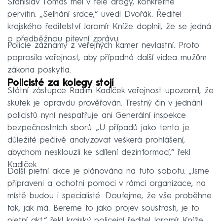
Stanislav Tomáš měl v těle drogy, konkrétně
pervitin. „Selhání srdce,“ uvedl Dvořák. Ředitel
krajského ředitelství Jaromír Kníže doplnil, že se jedná
o předběžnou pitevní zprávu.
Policie záznamy z veřejných kamer nevlastní. Proto
poprosila veřejnost, aby případná další videa mužům
zákona poskytla.
Policisté za kolegy stojí
Státní zástupce Radim Kadlček veřejnost upozornil, že
skutek je opravdu prověřován. Trestný čin v jednání
policistů nyní nespatřuje ani Generální inspekce
bezpečnostních sborů. „U případů jako tento je
důležité pečlivě analyzovat veškerá prohlášení,
abychom nesklouzli ke sdílení dezinformací,“ řekl
Kadlček.
Další pietní akce je plánována na tuto sobotu. „Jsme
připraveni a ochotni pomoci v rámci organizace, na
místě budou i specialisté. Doufejme, že vše proběhne
tak, jak má. Bereme to jako projev soustrasti, je to
pietní akt,“ řekl krajský policejní ředitel Jaromír Kníže