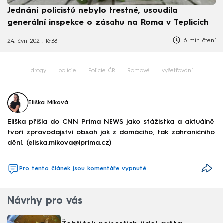
Jednání policistů nebylo trestné, usoudila
generální inspekce o zásahu na Roma v Teplicích
6 min čtení
24. čvn 2021, 16:38
drogy
policie
Policie ČR
Romové
vyšetřování
Eliška Míková
Eliška přišla do CNN Prima NEWS jako stážistka a aktuálně
tvoří zpravodajství obsah jak z domácího, tak zahraničního
dění. (eliska.mikova@iprima.cz)
Pro tento článek jsou komentáře vypnuté
Návrhy pro vás