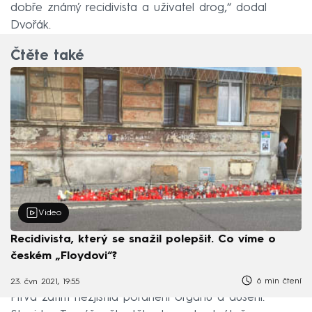
dobře známý recidivista a uživatel drog,“ dodal
Dvořák.
Čtěte také
Video
Recidivista, který se snažil polepšit. Co víme o
českém „Floydovi“?
6 min čtení
23. čvn 2021, 19:55
Pitva zatím nezjistila poranění orgánů a dušení.