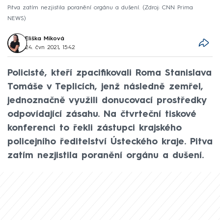
Pitva zatím nezjistila poranění orgánu a dušení.
Zdroj: CNN Prima
NEWS
Eliška Míková
24. čvn 2021, 15:42
Policisté, kteří zpacifikovali Roma Stanislava
Tomáše v Teplicích, jenž následně zemřel,
jednoznačně využili donucovací prostředky
odpovídající zásahu. Na čtvrteční tiskové
konferenci to řekli zástupci krajského
policejního ředitelství Ústeckého kraje. Pitva
zatím nezjistila poranění orgánu a dušení.