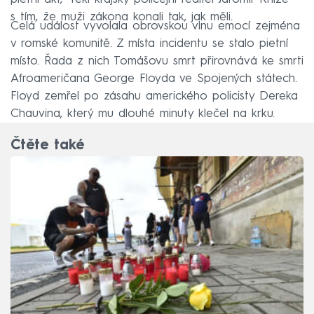
s tím, že muži zákona konali tak, jak měli.
Celá událost vyvolala obrovskou vlnu emocí zejména
v romské komunitě. Z místa incidentu se stalo pietní
místo. Řada z nich Tomášovu smrt přirovnává ke smrti
Afroameričana George Floyda ve Spojených státech.
Floyd zemřel po zásahu amerického policisty Dereka
Chauvina, který mu dlouhé minuty klečel na krku.
Čtěte také