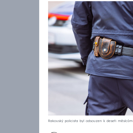
Rakouský policista byl odsouzen k deseti měsícům v