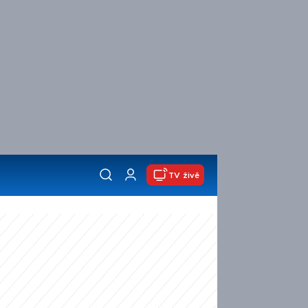
TV živě