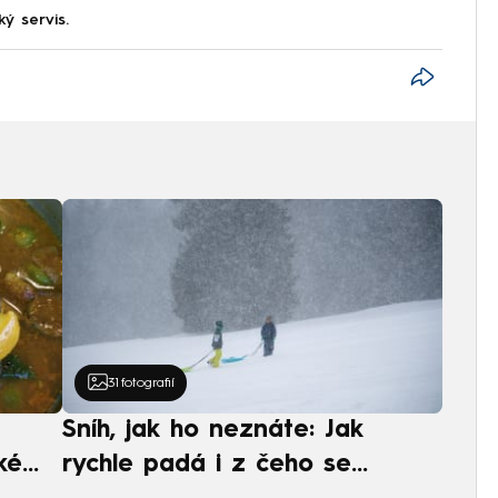
ký servis.
31
fotografií
Sníh, jak ho neznáte: Jak
ké
rychle padá i z čeho se