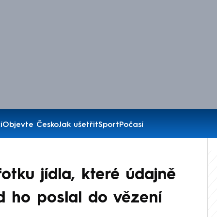
í
Objevte Česko
Jak ušetřit
Sport
Počasí
 fotku jídla, které údajně
ud ho poslal do vězení