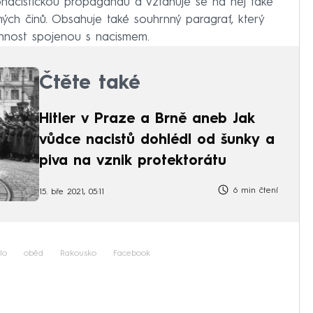
eonacistickou propagandu a vztahuje se na něj také
ných činů. Obsahuje také souhrnný paragraf, který
innost spojenou s nacismem.
Čtěte také
Hitler v Praze a Brně aneb Jak
vůdce nacistů dohlédl od šunky a
piva na vznik protektorátu
6 min čtení
15. bře 2021, 05:11
dlo
oběd
Rakousko
Facebook