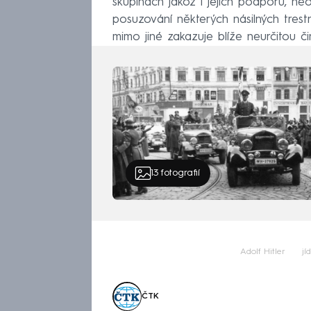
skupinách jakož i jejich podporu, n
posuzování některých násilných trest
mimo jiné zakazuje blíže neurčitou č
13
fotografií
Adolf Hitler
jí
ČTK