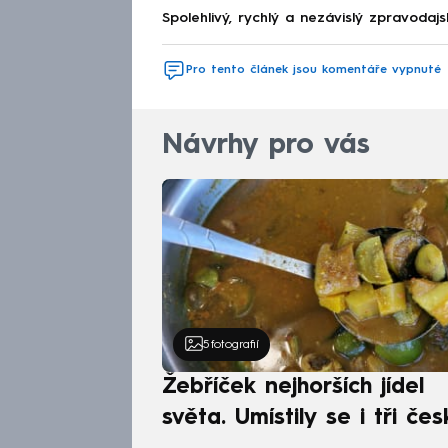
Spolehlivý, rychlý a nezávislý zpravodajs
Pro tento článek jsou komentáře vypnuté
Návrhy pro vás
5
fotografií
Žebříček nejhorších jídel
světa. Umístily se i tři čes