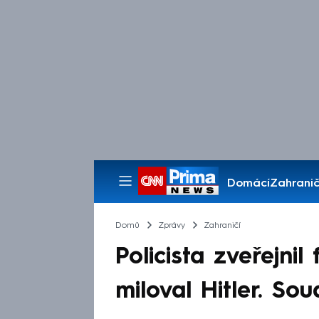
Domácí
Zahranič
Pořady
Domů
Zprávy
Zahraničí
Policista zveřejnil
miloval Hitler. So