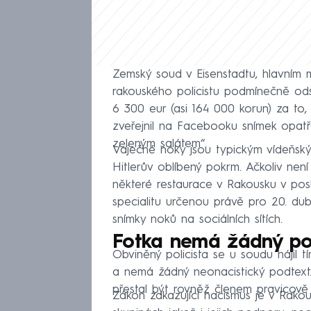
Zemský soud v Eisenstadtu, hlavním 
rakouského policistu podmínečně od
6 300 eur (asi 164 000 korun) za to,
zveřejnil na Facebooku snímek opatř
zeleným salátem“.
Vaječné noky jsou typickým vídeňským
Hitlerův oblíbený pokrm. Ačkoliv není
některé restaurace v Rakousku v posle
specialitu určenou právě pro 20. du
snímky noků na sociálních sítích.
Fotka nemá žádný podt
Obviněný policista se u soudu hájil 
a nemá žádný neonacistický podtext
přestal být rovněž členem pravicově
Zákon zakazující nacismus je v Rakous