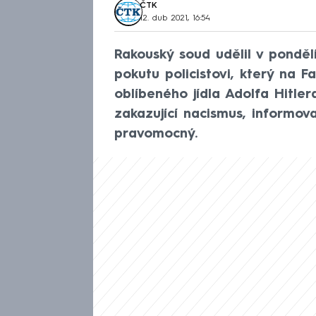
ČTK
12. dub 2021, 16:54
Rakouský soud udělil v pondě
pokutu policistovi, který na F
oblíbeného jídla Adolfa Hitler
zakazující nacismus, informov
pravomocný.