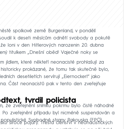
městě spolkové země Burgenland, v pondělí
soudil k deseti měsícům odnětí svobody a pokutě
 že loni v den Hitlerových narozenin 20. dubna
ený titulkem „Dnešní oběd! Vaječné noky se
 jídlem, které někteří neonacisté prohlašují za
 historicky prokázané, že tomu tak skutečně bylo,
dních desetiletích servírují „Eiernockerl“ jako
bna. Část neonacistů pak v tento den zveřejňuje
ext, tvrdil policista
tím, že zveřejnění snímku pokrmu bylo čistě náhodné
. Po zveřejnění případu byl nicméně suspendován a
 populistické Svobodné strany Rakouska (FPÖ).
ku široce pojatý. Trestá členství v neonacistických