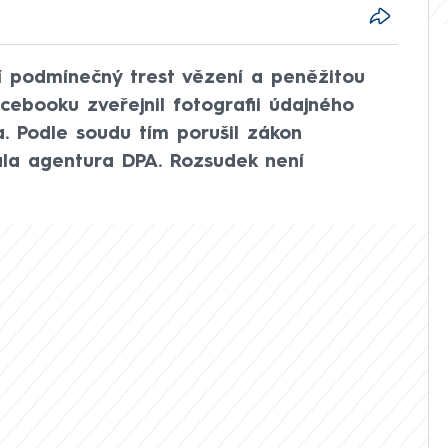
lí podmínečný trest vězení a peněžitou
acebooku zveřejnil fotografii údajného
a. Podle soudu tím porušil zákon
ala agentura DPA. Rozsudek není