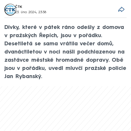
ČTK
23. úno 2024, 23:38
Dívky, které v pátek ráno odešly z domova
v pražských Řepích, jsou v pořádku.
Desetiletá se sama vrátila večer domů,
dvanáctiletou v noci našli podchlazenou na
zastávce městské hromadné dopravy. Obě
jsou v pořádku, uvedl mluvčí pražské policie
Jan Rybanský.