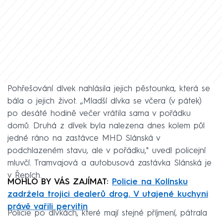
Pohřešování dívek nahlásila jejich pěstounka, která se
bála o jejich život. „Mladší dívka se včera (v pátek)
po desáté hodině večer vrátila sama v pořádku
domů. Druhá z dívek byla nalezena dnes kolem půl
jedné ráno na zastávce MHD Slánská v
podchlazeném stavu, ale v pořádku," uvedl policejní
mluvčí. Tramvajová a autobusová zastávka Slánská je
v Řepích.
MOHLO BY VÁS ZAJÍMAT:
Policie na Kolínsku
zadržela trojici dealerů drog. V utajené kuchyni
právě vařili pervitin
Policie po dívkách, které mají stejné příjmení, pátrala