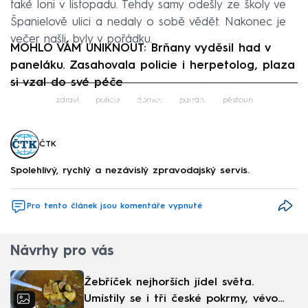
také loni v listopadu. Tehdy samy odešly ze školy ve
Španielově ulici a nedaly o sobě vědět. Nakonec je
večer našli, byly v pořádku.
MOHLO VÁM UNIKNOUT: Brňany vyděsil had v
paneláku. Zasahovala policie i herpetolog, plaza
si vzal do své péče
Failed to fetch
zdraví
policie
domov
pátrání
pěstoun
ČTK
Spolehlivý, rychlý a nezávislý zpravodajský servis.
Pro tento článek jsou komentáře vypnuté
Návrhy pro vás
Žebříček nejhorších jídel světa.
Umístily se i tři české pokrmy, vévodí