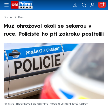
Domů
Krimi
Muž ohrožoval okolí se sekerou v
ruce. Policisté ho při zákroku postřelili
Policisté zpacifikovali agresivního muže (Ilustrační foto)
Zdroj: