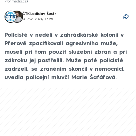
Profimedia.cz
ČTK
,
Ladislav Šustr
14. čvc 2024, 17:28
Policisté v neděli v zahrádkářské kolonii v
Přerově zpacifikovali agresivního muže,
museli při tom použít služební zbraň a při
zákroku jej postřelili. Muže poté policisté
zadrželi, se zraněním skončil v nemocnici,
uvedla policejní mluvčí Marie Šafářová.