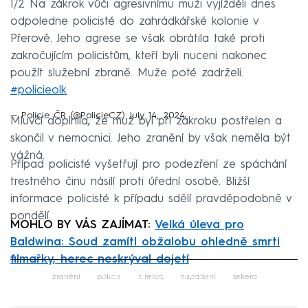
1/2 Na zákrok vůči agresivnímu muži vyjížděli dnes
odpoledne policisté do zahrádkářské kolonie v
Přerově. Jeho agrese se však obrátila také proti
zakročujícím policistům, kteří byli nuceni nakonec
použít služební zbraně. Muže poté zadrželi.
#policieolk
— Policie ČR (@PolicieCZ)
July 14, 2024
Mluvčí doplnila, že muž byl při zákroku postřelen a
skončil v nemocnici. Jeho zranění by však neměla být
vážná.
Případ policisté vyšetřují pro podezření ze spáchání
trestného činu násilí proti úřední osobě. Bližší
informace policisté k případu sdělí pravděpodobně v
pondělí.
MOHLO BY VÁS ZAJÍMAT:
Velká úleva pro
Baldwina: Soud zamítl obžalobu ohledně smrti
filmařky, herec neskrýval dojetí
Failed to fetch
zranění
policie
střelba
napadení
sekera