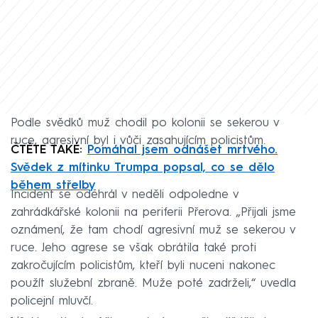
Podle svědků muž chodil po kolonii se sekerou v
ruce, agresivní byl i vůči zasahujícím policistům.
ČTĚTE TAKÉ:
Pomáhal jsem odnášet mrtvého.
Svědek z mítinku Trumpa popsal, co se dělo
během střelby
Incident se odehrál v neděli odpoledne v
zahrádkářské kolonii na periferii Přerova. „Přijali jsme
oznámení, že tam chodí agresivní muž se sekerou v
ruce. Jeho agrese se však obrátila také proti
zakročujícím policistům, kteří byli nuceni nakonec
použít služební zbraně. Muže poté zadrželi,“ uvedla
policejní mluvčí.