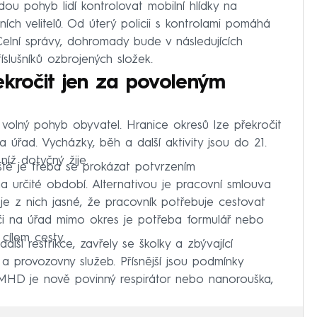
u pohyb lidí kontrolovat mobilní hlídky na
ích velitelů. Od úterý policii s kontrolami pomáhá
Celní správy, dohromady bude v následujících
íslušníků ozbrojených složek.
ekročit jen za povoleným
olný pohyb obyvatel. Hranice okresů lze překročit
a úřad. Vycházky, běh a další aktivity jsou do 21.
íž dotyčný žije.
ště je třeba se prokázat potvrzením
na určité období. Alternativou je pracovní smlouva
 z nich jasné, že pracovník potřebuje cestovat
 či na úřad mimo okres je potřeba formulář nebo
cílem cesty.
alší restrikce, zavřely se školky a zbývající
a provozovny služeb. Přísnější jsou podmínky
 MHD je nově povinný respirátor nebo nanorouška,