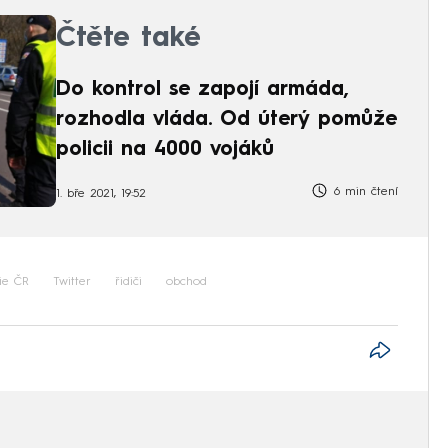
Čtěte také
Do kontrol se zapojí armáda,
rozhodla vláda. Od úterý pomůže
policii na 4000 vojáků
6 min čtení
1. bře 2021, 19:52
cie ČR
Twitter
řidiči
obchod