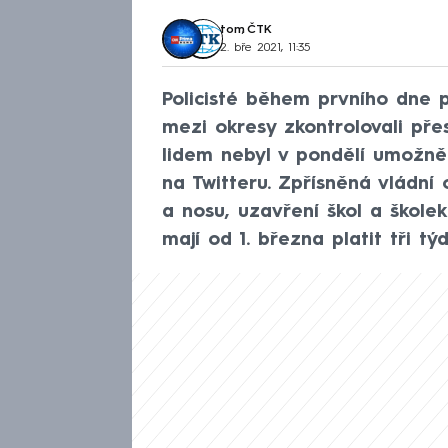
tom
,
ČTK
2. bře 2021, 11:35
Policisté během prvního dne p
mezi okresy zkontrolovali přes
lidem nebyl v pondělí umožněn
na Twitteru. Zpřísněná vládní
a nosu, uzavření škol a škole
mají od 1. března platit tři týd