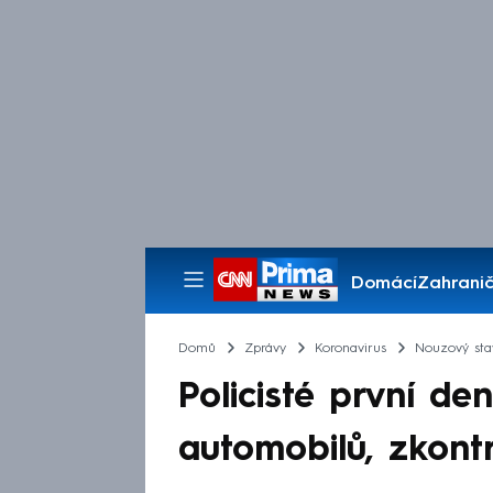
Domácí
Zahranič
Pořady
Domů
Zprávy
Koronavirus
Nouzový sta
Policisté první de
automobilů, zkontro