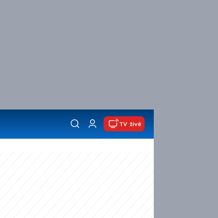
TV živě