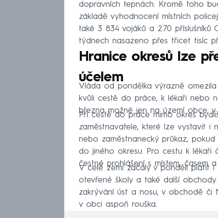
dopravních tepnách. Kromě toho budo
základě vyhodnocení místních policejn
také 3 834 vojáků a 270 příslušníků 
týdnech nasazeno přes třicet tisíc př
Hranice okresů lze př
účelem
Vláda od pondělka výrazně omezila v
kvůli cestě do práce, k lékaři nebo n
března možné jen na území obce, v n
Při cestě do práce mimo okres bydli
zaměstnavatele, které lze vystavit i 
nebo zaměstnanecký průkaz, pokud je
do jiného okresu. Pro cestu k lékaři
čestné prohlášení s místem, časem a 
V celé zemi začaly v pondělí platit i d
otevřené školy a také další obchody 
zakrývání úst a nosu, v obchodě či
v obci aspoň rouška.