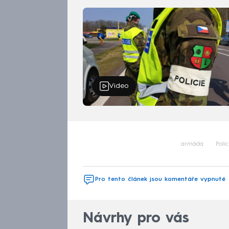
Video
armáda
Poli
Pro tento článek jsou komentáře vypnuté
Návrhy pro vás