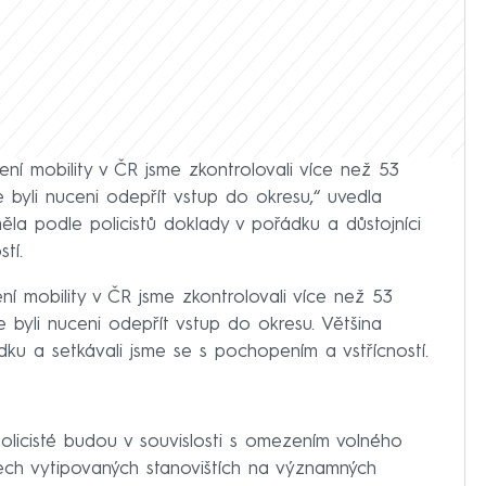
ení mobility v ČR jsme zkontrolovali více než 53
e byli nuceni odepřít vstup do okresu,“ uvedla
měla podle policistů doklady v pořádku a důstojníci
tí.
ní mobility v ČR jsme zkontrolovali více než 53
 byli nuceni odepřít vstup do okresu. Většina
dku a setkávali jsme se s pochopením a vstřícností.
policisté budou v souvislosti s omezením volného
tech vytipovaných stanovištích na významných