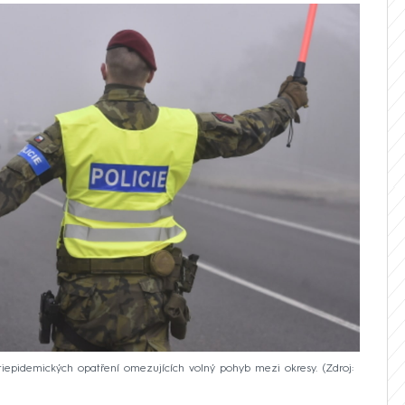
rotiepidemických opatření omezujících volný pohyb mezi okresy.
Zdroj: