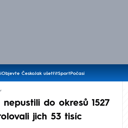
í
Objevte Česko
Jak ušetřit
Sport
Počasí
v
n nepustili do okresů 1527
lovali jich 53 tisíc