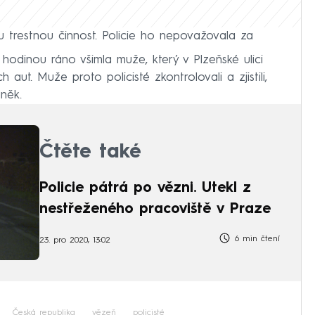
 trestnou činnost. Policie ho nepovažovala za
u hodinou ráno všimla muže, který v Plzeňské ulici
aut. Muže proto policisté zkontrolovali a zjistili,
něk.
Čtěte také
Policie pátrá po vězni. Utekl z
nestřeženého pracoviště v Praze
6 min čtení
23. pro 2020, 13:02
Česká republika
vězeň
policisté