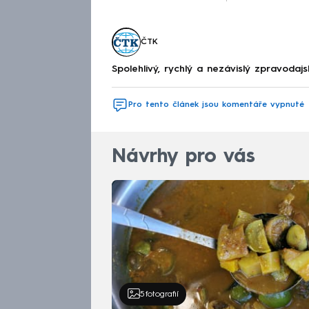
ČTK
Spolehlivý, rychlý a nezávislý zpravodajs
Pro tento článek jsou komentáře vypnuté
Návrhy pro vás
5
fotografií