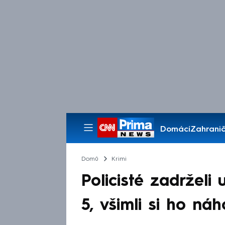
Domácí
Zahranič
Pořady
Domů
Krimi
Policisté zadrželi
5, všimli si ho ná