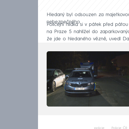
Hledaný byl odsouzen za majetkovou
nebezpečného.
Policejní hlídka si v pátek před páto
na Praze 5 nahlížel do zaparkovaných 
že jde o hledaného vězně, uvedl Da
policie
Policie ČR