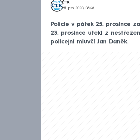
ČTK
25. pro 2020, 08:46
Policie v pátek 25. prosince z
23. prosince utekl z nestřeže
policejní mluvčí Jan Daněk.