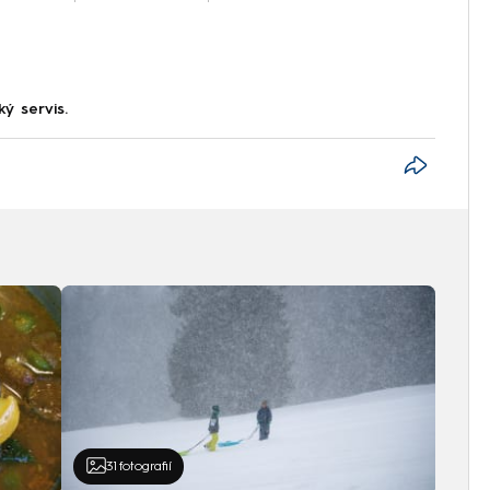
ký servis.
31
fotografií