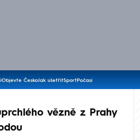
í
Objevte Česko
Jak ušetřit
Sport
Počasí
 uprchlého vězně z Prahy
hodou