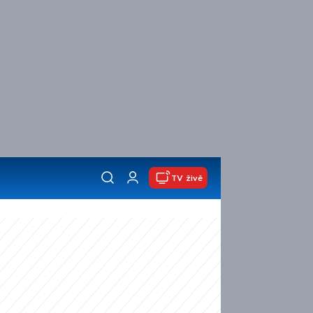
TV živě