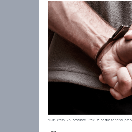
Muž, který 23. prosince utekl z nestřeženého prac