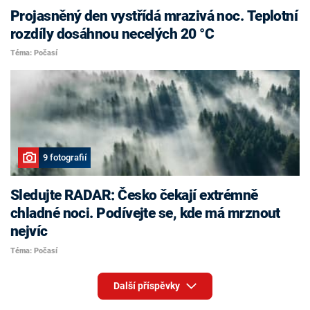
Projasněný den vystřídá mrazivá noc. Teplotní
rozdíly dosáhnou necelých 20 °C
Téma: Počasí
9 fotografií
Sledujte RADAR: Česko čekají extrémně
chladné noci. Podívejte se, kde má mrznout
nejvíc
Téma: Počasí
Další příspěvky