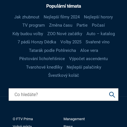
Populární témata
Jak zhubnout
Nejlepší filmy 2024
Nejlepší horory
TV program
Změna času
Partie
Počasí
Kdy budou volby
ZOO Nové začátky
Auto – katalog
7 pádů Honzy Dědka
Volby 2025
Svařené víno
Tatarák podle Pohlreicha
Aloe vera
Pěstování lichořeřišnice
Výpočet ascendentu
Tvarohové knedlíky
Nejlepší palačinky
Švestkový koláč
O FTV Prima
Management
Volná místa
Press