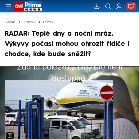
Domů
Zprávy
Počasí
RADAR: Teplé dny a noční mráz.
Výkyvy počasí mohou ohrozit řidiče i
chodce, kde bude sněžit?
Žádná položka z playlistu není
Výběr redakce
dostupná.