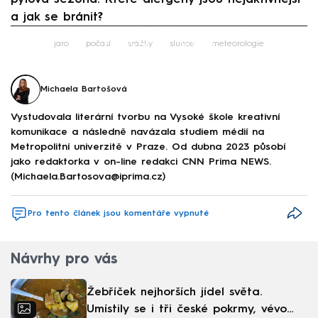
a jak se bránit?
Failed to fetch
jaro
počasí
srážky
slunce
meteorologie
Michaela Bartošová
Vystudovala literární tvorbu na Vysoké škole kreativní
komunikace a následně navázala studiem médií na
Metropolitní univerzitě v Praze. Od dubna 2023 působí
jako redaktorka v on-line redakci CNN Prima NEWS.
(Michaela.Bartosova@iprima.cz)
Pro tento článek jsou komentáře vypnuté
Návrhy pro vás
Žebříček nejhorších jídel světa.
Umístily se i tři české pokrmy, vévodí