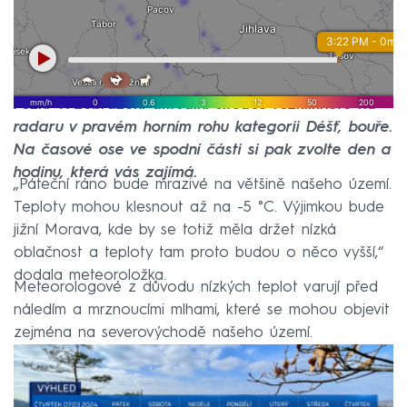
Pozn.: K zobrazení aktuální situace rozklikněte na
radaru v pravém horním rohu kategorii Déšť, bouře.
Na časové ose ve spodní části si pak zvolte den a
hodinu, která vás zajímá.
„Páteční ráno bude mrazivé na většině našeho území.
Teploty mohou klesnout až na -5 °C. Výjimkou bude
jižní Morava, kde by se totiž měla držet nízká
oblačnost a teploty tam proto budou o něco vyšší,“
dodala meteoroložka.
Meteorologové z důvodu nízkých teplot varují před
náledím a mrznoucími mlhami, které se mohou objevit
zejména na severovýchodě našeho území.