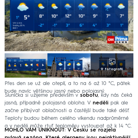
9 fotografií
Přes den se už ale oteplí, a to na 6 až 10 °C, pátek
bude navíc většinou jasný nebo polojasný.
Sluníčka si užijeme především v
sobotu
, kdy nás čeká
jasná, případně polojasná obloha. V
neděli
pak ale
začne přibývat oblačnosti a častější bude také déšť.
Teploty budou během celého víkendu nadprůměrné
a v neděli může rtuť teploměru vystoupat až k 14 °C.
MOHLO VÁM UNIKNOUT: V Česku se rozjela
pylová sezóna. Které alergeny jsou nejaktivnější