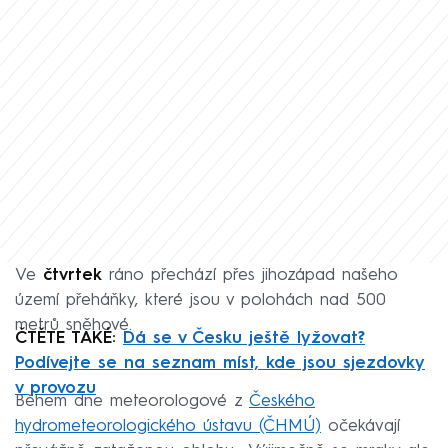
Ve
čtvrtek
ráno přechází přes jihozápad našeho
území přeháňky, které jsou v polohách nad 500
metrů sněhové.
ČTĚTE TAKÉ:
Dá se v Česku ještě lyžovat?
Podívejte se na seznam míst, kde jsou sjezdovky
v provozu
Během dne meteorologové z
Českého
hydrometeorologického ústavu (ČHMÚ)
očekávají