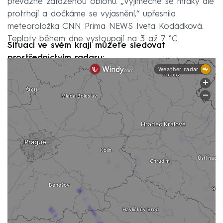
převážně zataženou oblohu. „Výjimečně se mraky ale
protrhají a dočkáme se vyjasnění,“ upřesnila
meteoroložka CNN Prima NEWS Iveta Kodádková.
Teploty během dne vystoupají na 3 až 7 °C.
Situaci ve svém kraji můžete sledovat
prostřednictvím radaru: