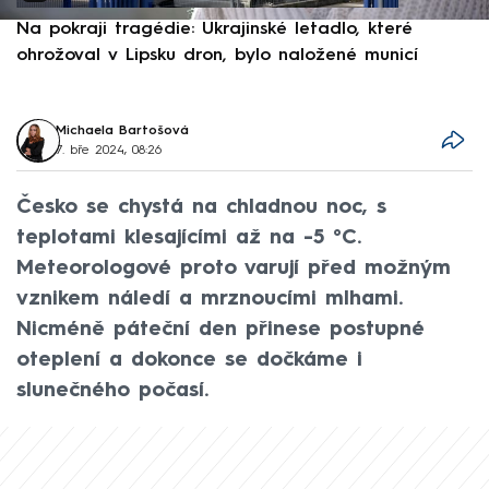
Na pokraji tragédie: Ukrajinské letadlo, které
P
ohrožoval v Lipsku dron, bylo naložené municí
e
Michaela Bartošová
7. bře 2024, 08:26
Česko se chystá na chladnou noc, s
teplotami klesajícími až na -5 °C.
Meteorologové proto varují před možným
vznikem náledí a mrznoucími mlhami.
Nicméně páteční den přinese postupné
oteplení a dokonce se dočkáme i
slunečného počasí.