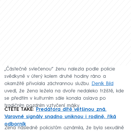
„Částečně svlečenou“ ženu nalezla podle policie
svědkyně v úterý kolem druhé hodiny ráno a
okamžitě přivolala záchrannou službu.
Deník Bild
uvedl, že žena ležela na dvoře nedaleko tržiště, kde
se předtím v kulturním sále konala oslava po
tradičním pozdním vztyčení májky.
ČTĚTE TAKÉ:
Predátora dítě většinou zná.
Varovné signály snadno uniknou i rodině, říká
odborník
Žena následně policistům oznámila, že byla sexuálně