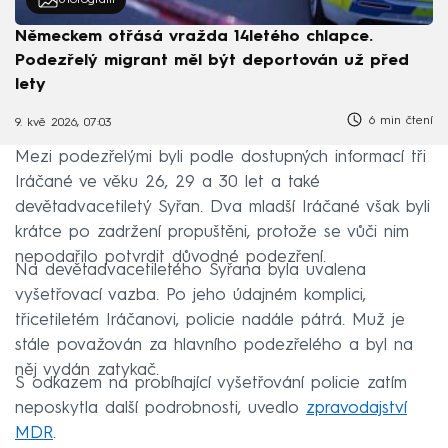
Německem otřásá vražda 14letého chlapce.
Podezřelý migrant měl být deportován už před
lety
6 min čtení
9. kvě 2026, 07:03
Mezi podezřelými byli podle dostupných informací tři
Iráčané ve věku 26, 29 a 30 let a také
devětadvacetiletý Syřan. Dva mladší Iráčané však byli
krátce po zadržení propuštěni, protože se vůči nim
nepodařilo potvrdit důvodné podezření.
Na devětadvacetiletého Syřana byla uvalena
vyšetřovací vazba. Po jeho údajném komplici,
třicetiletém Iráčanovi, policie nadále pátrá. Muž je
stále považován za hlavního podezřelého a byl na
něj vydán zatykač.
S odkazem na probíhající vyšetřování policie zatím
neposkytla další podrobnosti, uvedlo
zpravodajství
MDR
.