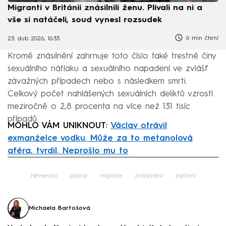
Migranti v Británii znásilnili ženu. Plivali na ni a
vše si natáčeli, soud vynesl rozsudek
6 min čtení
23. dub 2026, 16:33
Kromě znásilnění zahrnuje toto číslo také trestné činy
sexuálního nátlaku a sexuálního napadení ve zvlášť
závažných případech nebo s následkem smrti.
Celkový počet nahlášených sexuálních deliktů vzrostl
meziročně o 2,8 procenta na více než 131 tisíc
případů.
MOHLO VÁM UNIKNOUT:
Václav otrávil
exmanželce vodku. Může za to metanolová
aféra, tvrdil. Neprošlo mu to
Failed to fetch
Německo
policie
migrace
znásilnění
zatčení
Michaela Bartošová