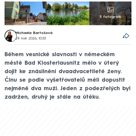
5 fotografií
Michaela Bartošová
29. kvě 2026, 10:53
Během vesnické slavnosti v německém
městě Bad Klosterlausnitz mělo v úterý
dojít ke znásilnění dvaadvacetileté ženy.
Činu se podle vyšetřovatelů měli dopustit
nejméně dva muži. Jeden z podezřelých byl
zadržen, druhý je stále na útěku.