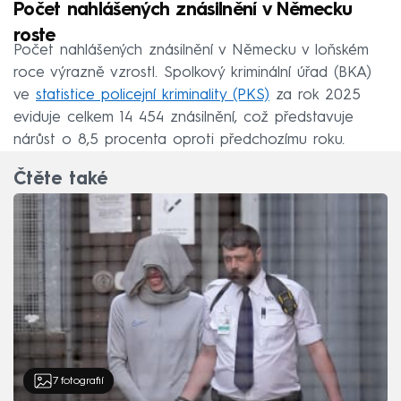
Počet nahlášených znásilnění v Německu
roste
Počet nahlášených znásilnění v Německu v loňském
roce výrazně vzrostl. Spolkový kriminální úřad (BKA)
ve
statistice policejní kriminality (PKS)
za rok 2025
eviduje celkem 14 454 znásilnění, což představuje
nárůst o 8,5 procenta oproti předchozímu roku.
Čtěte také
7
fotografií