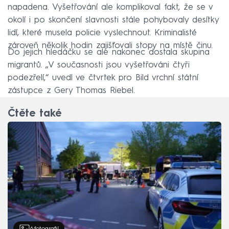
napadena. Vyšetřování ale komplikoval fakt, že se v
okolí i po skončení slavnosti stále pohybovaly desítky
lidí, které musela policie vyslechnout. Kriminalisté
zároveň několik hodin zajišťovali stopy na místě činu.
Do jejich hledáčku se ale nakonec dostala skupina
migrantů. „V současnosti jsou vyšetřováni čtyři
podezřelí,“ uvedl ve čtvrtek pro Bild vrchní státní
zástupce z Gery Thomas Riebel.
Čtěte také
6
fotografií