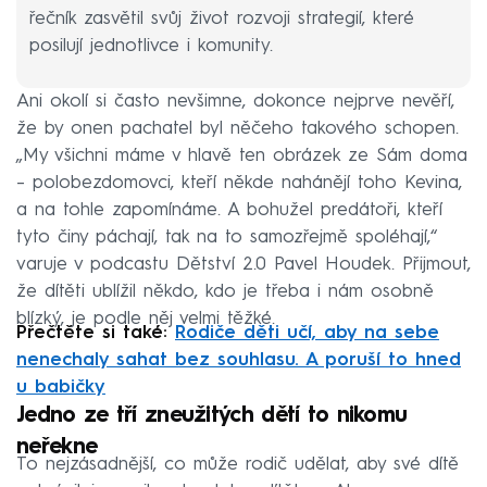
řečník zasvětil svůj život rozvoji strategií, které
posilují jednotlivce i komunity.
Ani okolí si často nevšimne, dokonce nejprve nevěří,
že by onen pachatel byl něčeho takového schopen.
„My všichni máme v hlavě ten obrázek ze Sám doma
– polobezdomovci, kteří někde nahánějí toho Kevina,
a na tohle zapomínáme. A bohužel predátoři, kteří
tyto činy páchají, tak na to samozřejmě spoléhají,“
varuje v podcastu Dětství 2.0 Pavel Houdek. Přijmout,
že dítěti ublížil někdo, kdo je třeba i nám osobně
blízký, je podle něj velmi těžké.
Přečtěte si také:
Rodiče děti učí, aby na sebe
nenechaly sahat bez souhlasu. A poruší to hned
u babičky
Jedno ze tří zneužitých dětí to nikomu
neřekne
To nejzásadnější, co může rodič udělat, aby své dítě