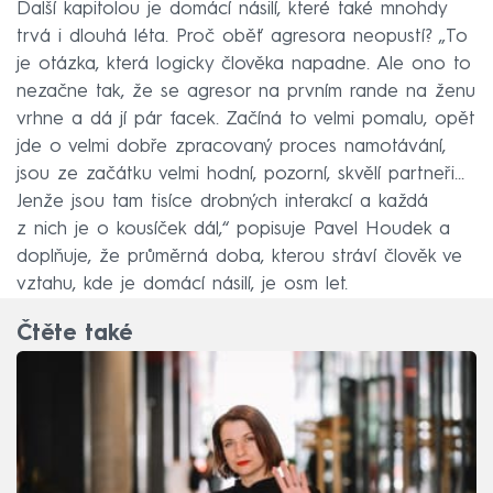
Další kapitolou je domácí násilí, které také mnohdy
trvá i dlouhá léta. Proč oběť agresora neopustí? „To
je otázka, která logicky člověka napadne. Ale ono to
nezačne tak, že se agresor na prvním rande na ženu
vrhne a dá jí pár facek. Začíná to velmi pomalu, opět
jde o velmi dobře zpracovaný proces namotávání,
jsou ze začátku velmi hodní, pozorní, skvělí partneři…
Jenže jsou tam tisíce drobných interakcí a každá
z nich je o kousíček dál,“ popisuje Pavel Houdek a
doplňuje, že průměrná doba, kterou stráví člověk ve
vztahu, kde je domácí násilí, je osm let.
Čtěte také