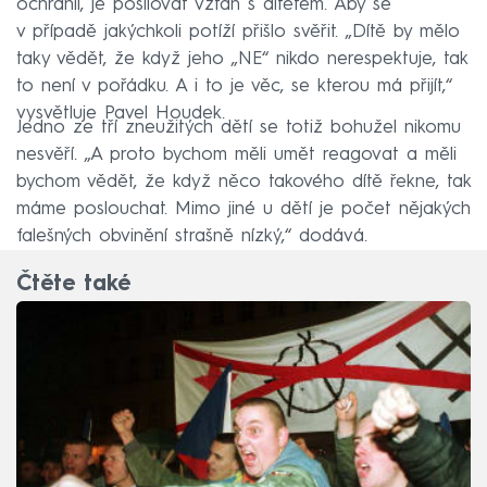
ochránil, je posilovat vztah s dítětem. Aby se
v případě jakýchkoli potíží přišlo svěřit. „Dítě by mělo
taky vědět, že když jeho „NE“ nikdo nerespektuje, tak
to není v pořádku. A i to je věc, se kterou má přijít,“
vysvětluje Pavel Houdek.
Jedno ze tří zneužitých dětí se totiž bohužel nikomu
nesvěří. „A proto bychom měli umět reagovat a měli
bychom vědět, že když něco takového dítě řekne, tak
máme poslouchat. Mimo jiné u dětí je počet nějakých
falešných obvinění strašně nízký,“ dodává.
Čtěte také