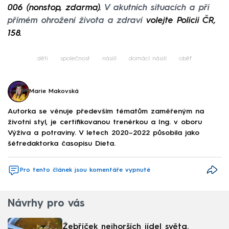
006 (nonstop, zdarma).
V akutních situacích a při
přímém ohrožení života a zdraví
volejte Policii ČR,
158.
děti
společnost
násilí
domácí násilí
oběť
Marie Makovská
Autorka se věnuje především tématům zaměřeným na
životní styl, je certifikovanou trenérkou a Ing. v oboru
Výživa a potraviny. V letech 2020–⁠2022 působila jako
šéfredaktorka časopisu Dieta.
Pro tento článek jsou komentáře vypnuté
Návrhy pro vás
Žebříček nejhorších jídel světa.