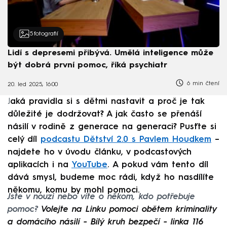
5
fotografií
Lidí s depresemi přibývá. Umělá inteligence může
být dobrá první pomoc, říká psychiatr
6 min čtení
20. led 2025, 16:00
J
aká pravidla si s dětmi nastavit a proč je tak
důležité je dodržovat? A jak často se přenáší
násilí v rodině z generace na generaci? Pusťte si
celý díl
podcastu Dětství 2.0 s Pavlem Houdkem
–
najdete ho v úvodu článku, v podcastových
aplikacích i na
YouTube
. A pokud vám tento díl
dává smysl, budeme moc rádi, když ho nasdílíte
někomu, komu by mohl pomoci.
Jste v nouzi nebo víte o někom, kdo potřebuje
pomoc?
Volejte na Linku pomoci obětem kriminality
a domácího násilí - Bílý kruh bezpečí - linka 116