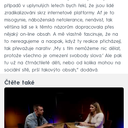
případů v uplynulých letech bych řekl, že jsou lidé
zradikalizováni skrz internetové platformy. Ať je to
misogynie, náboženská netolerance, nenávist, tak
většina lidí se k těmto názorům dopracovala přes
nějaký on-line obsah. A mě vlastně fascinuje, že na
to nereagujeme a naopak, když ty reakce přicházejí,
tak převažuje narativ: ‚My s tím nemůžeme nic dělat,
protože všechno je omezení svobody slova.‘ Ale pak
tu už na čtrnáctileté děti, nebo od kolika mohou na
sociální sítě, prší takovýto obsah,“ dodává.
Čtěte také