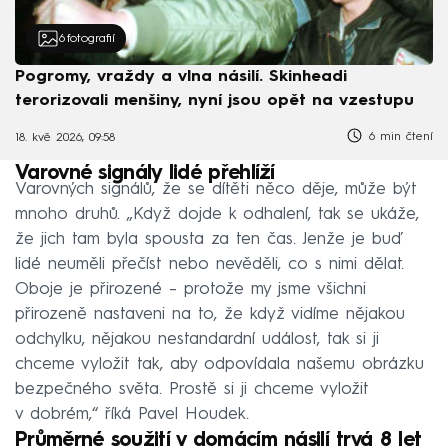
6
fotografií
Pogromy, vraždy a vlna násilí. Skinheadi
terorizovali menšiny, nyní jsou opět na vzestupu
6 min čtení
18. kvě 2026, 09:58
Varovné signály lidé přehlíží
Varovných signálů, že se dítěti něco děje, může být
mnoho druhů. „Když dojde k odhalení, tak se ukáže,
že jich tam byla spousta za ten čas. Jenže je buď
lidé neuměli přečíst nebo nevěděli, co s nimi dělat.
Oboje je přirozené – protože my jsme všichni
přirozeně nastaveni na to, že když vidíme nějakou
odchylku, nějakou nestandardní událost, tak si ji
chceme vyložit tak, aby odpovídala našemu obrázku
bezpečného světa. Prostě si ji chceme vyložit
v dobrém,“ říká Pavel Houdek.
Průměrné soužití v domácím násilí trvá 8 let