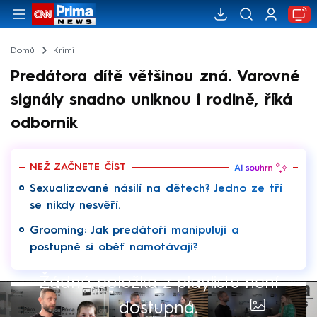
Domů
Krimi
Predátora dítě většinou zná. Varovné
signály snadno uniknou i rodině, říká
odborník
NEŽ ZAČNETE ČÍST
Sexualizované násilí na dětech? Jedno ze tří
se nikdy nesvěří.
Grooming: Jak predátoři manipulují a
postupně si oběť namotávají?
Žádná položka z playlistu není
dostupná.