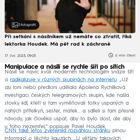
5
fotografií
Při setkání s násilníkem už nemáte co ztratit, říká
lektorka Houdek. Má pět rad k záchraně
6 min čtení
17. čvc 2023, 09:03
Manipulace a násilí se rychle šíří po sítích
Násilí se navíc kvůli moderním technologiím snáze šíří
a
radikalizuje v různých skupinách na internetu
. „Už
asi loni nebo předloni udělala Apolena Rychlíková
investigaci českých telegramových skupin, kde našla
stovky lidí, kteří si tam vyměňovali fotky uspaných a
nahých přítelkyň, sester, matek… a sdíleli si tam přesně
návody, jak člověka uspat, aby to bylo dost, ale aby
u toho nezemřel,“ popisuje Pavel Houdek.
CNN také letos zveřejnila rozsáhlou stránku
plnou
informací o těchto kauzách. „U většiny takových