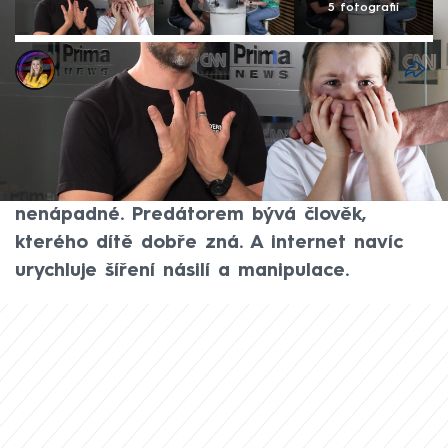
5 fotografií
Marie Makovská
29. kvě 2026, 07:29
Rodiče děti často hlídají na každém kroku
a učí je, aby se nebavily s cizími lidmi.
Jenže opravdové hrozby umí být plíživé a
nenápadné. Predátorem bývá člověk,
kterého dítě dobře zná. A internet navíc
urychluje šíření násilí a manipulace.