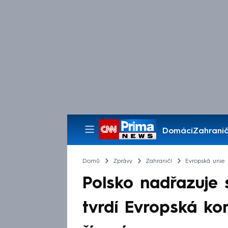
Domácí
Zahranič
Pořady
Domů
Zprávy
Zahraničí
Evropská unie
Polsko nadřazuje s
tvrdí Evropská ko