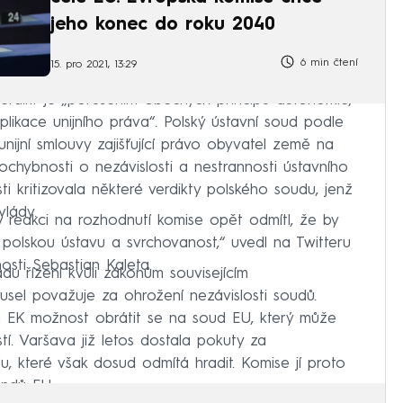
jeho konec do roku 2040
6 min čtení
15. pro 2021, 13:29
verdikt je „porušením obecných principů autonomie,
plikace unijního práva“. Polský ústavní soud podle
nijní smlouvy zajišťující právo obyvatel země na
chybnosti o nezávislosti a nestrannosti ústavního
sti kritizovala některé verdikty polského soudu, jenž
vlády.
 reakci na rozhodnutí komise opět odmítl, že by
a polskou ústavu a svrchovanost,“ uvedl na Twitteru
osti Sebastian Kaleta.
du řízení kvůli zákonům souvisejícím
rusel považuje za ohrožení nezávislosti soudů.
 EK možnost obrátit se na soud EU, který může
tí. Varšava již letos dostala pokuty za
u, které však dosud odmítá hradit. Komise jí proto
ondů EU.