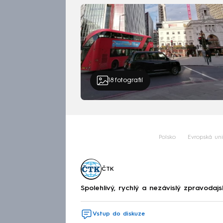
18
fotografií
Polsko
Evropská un
ČTK
Spolehlivý, rychlý a nezávislý zpravodajs
Vstup do diskuze