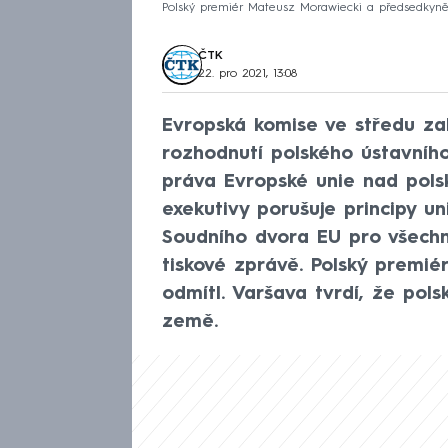
Polský premiér Mateusz Morawiecki a předsedkyn
ČTK
22. pro 2021, 13:08
Evropská komise ve středu zah
rozhodnutí polského ústavníh
práva Evropské unie nad polsk
exekutivy porušuje principy u
Soudního dvora EU pro všechn
tiskové zprávě. Polský premié
odmítl. Varšava tvrdí, že pol
země.