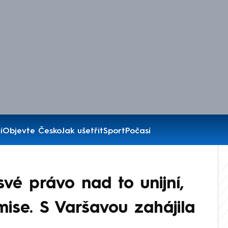
í
Objevte Česko
Jak ušetřit
Sport
Počasí
vé právo nad to unijní,
mise. S Varšavou zahájila