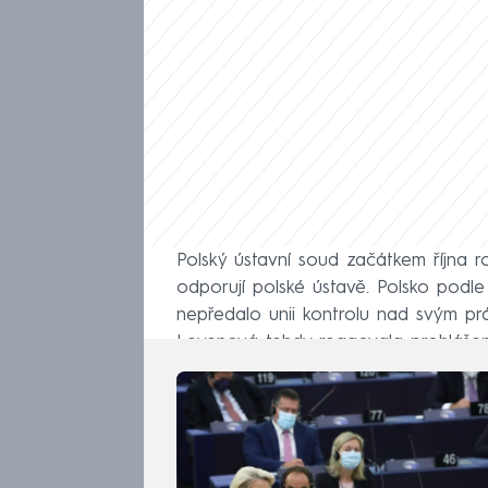
Polský ústavní soud začátkem října r
odporují polské ústavě. Polsko podl
nepředalo unii kontrolu nad svým prá
Leyenová tehdy reagovala prohlášením