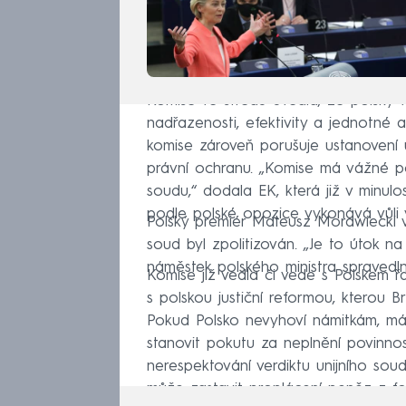
Komise ve středu uvedla, že polský 
nadřazenosti, efektivity a jednotné a
komise zároveň porušuje ustanovení u
právní ochranu. „Komise má vážné po
soudu,“ dodala EK, která již v minulo
podle polské opozice vykonává vůli 
Polský premiér Mateusz Morawiecki v
soud byl zpolitizován. „Je to útok n
náměstek polského ministra spravedln
Komise již vedla či vede s Polskem řa
s polskou justiční reformou, kterou B
Pokud Polsko nevyhoví námitkám, má
stanovit pokutu za neplnění povinnos
nerespektování verdiktu unijního soud
může zastavit proplácení peněz z f