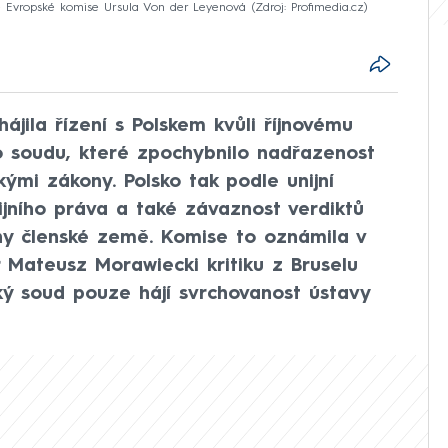
ě Evropské komise Ursula Von der Leyenová
Zdroj: Profimedia.cz
ájila řízení s Polskem kvůli říjnovému
o soudu, které zpochybnilo nadřazenost
ými zákony. Polsko tak podle unijní
nijního práva a také závaznost verdiktů
y členské země. Komise to oznámila v
r Mateusz Morawiecki kritiku z Bruselu
ský soud pouze hájí svrchovanost ústavy