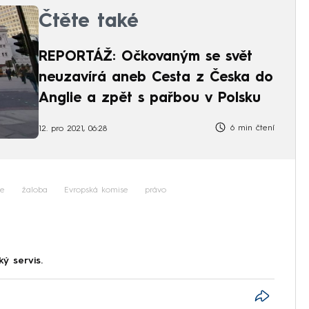
Čtěte také
REPORTÁŽ: Očkovaným se svět
neuzavírá aneb Cesta z Česka do
Anglie a zpět s pařbou v Polsku
6 min čtení
12. pro 2021, 06:28
ie
žaloba
Evropská komise
právo
ký servis.