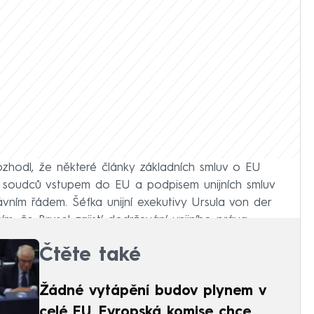
ozhodl, že některé články základních smluv o EU
e soudců vstupem do EU a podpisem unijních smluv
vním řádem. Šéfka unijní exekutivy Ursula von der
, že Brusel zajistí dodržování unijního práva.
Čtěte také
Žádné vytápění budov plynem v
celé EU. Evropská komise chce