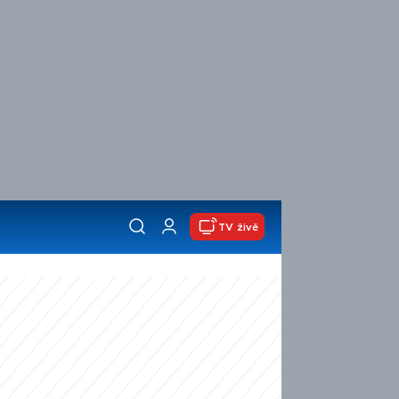
TV živě