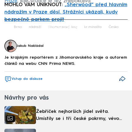
Praze
, kde situace je též znepokojivá.
MOHLO VÁM UNIKNOUT:
„Sherwood“ před hlavním
nádražím v Praze děsí. Strážníci ukázali, kudy
bezpečně parkem projít
Failed to fetch
Brno
nádraží
Jihomoravský kraj
kriminalita
Česko
Jakub Nakládal
Je krajským reportérem z Jihomoravského kraje a autorem
článků na webu CNN Prima NEWS.
Vstup do diskuze
Návrhy pro vás
Žebříček nejhorších jídel světa.
Umístily se i tři české pokrmy, vévodí
skandinávská kuchyně