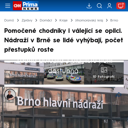
Domů
Zprávy
Domácí
Kraje
Jihomoravský kraj
Brno
Pomočené chodníky i válející se opilci.
Nádraží v Brně se lidé vyhýbají, počet
přestupků roste
Žádná položka z playlistu není
dostupná.
10 fotografií
Jakub Nakládal
17. čvc 2025, 06:27
Pokálené a pomočené chodníky nebo
válející se opilí bezdomovci či agresoři.