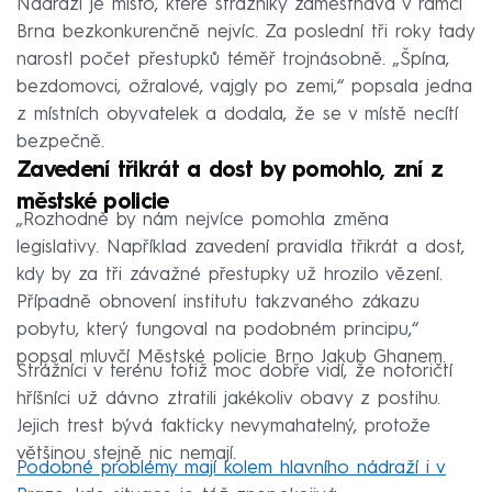
Nádraží je místo, které strážníky zaměstnává v rámci
Brna bezkonkurenčně nejvíc. Za poslední tři roky tady
narostl počet přestupků téměř trojnásobně. „Špína,
bezdomovci, ožralové, vajgly po zemi,“ popsala jedna
z místních obyvatelek a dodala, že se v místě necítí
bezpečně.
Zavedení třikrát a dost by pomohlo, zní z
městské policie
„Rozhodně by nám nejvíce pomohla změna
legislativy. Například zavedení pravidla třikrát a dost,
kdy by za tři závažné přestupky už hrozilo vězení.
Případně obnovení institutu takzvaného zákazu
pobytu, který fungoval na podobném principu,“
popsal mluvčí Městské policie Brno Jakub Ghanem.
Strážníci v terénu totiž moc dobře vidí, že notoričtí
hříšníci už dávno ztratili jakékoliv obavy z postihu.
Jejich trest bývá fakticky nevymahatelný, protože
většinou stejně nic nemají.
Podobné problémy mají kolem hlavního nádraží i v