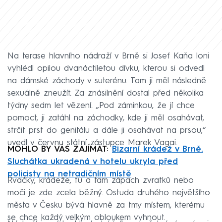
Na terase hlavního nádraží v Brně si Josef Kaňa loni
vyhlédl opilou dvanáctiletou dívku, kterou si odvedl
na dámské záchody v suterénu. Tam ji měl následně
sexuálně zneužít. Za znásilnění dostal před několika
týdny sedm let vězení. „Pod záminkou, že jí chce
pomoct, ji zatáhl na záchodky, kde ji měl osahávat,
strčit prst do genitálu a dále ji osahávat na prsou,“
uvedl v červnu státní zástupce Marek Vagai.
MOHLO BY VÁS ZAJÍMAT:
Bizarní krádež v Brně.
Sluchátka ukradená v hotelu ukryla před
policisty na netradičním místě
Rvačky, krádeže, tu a tam zápach zvratků nebo
moči je zde zcela běžný. Ostuda druhého největšího
města v Česku bývá hlavně za tmy místem, kterému
se chce každý velkým obloukem vyhnout.