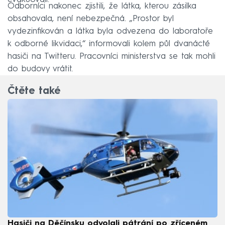
Odborníci nakonec zjistili, že látka, kterou zásilka
obsahovala, není nebezpečná. „Prostor byl
vydezinfikován a látka byla odvezena do laboratoře
k odborné likvidaci,“ informovali kolem půl dvanácté
hasiči na Twitteru. Pracovníci ministerstva se tak mohli
do budovy vrátit.
Čtěte také
Hasiči na Děčínsku odvolali pátrání po zříceném