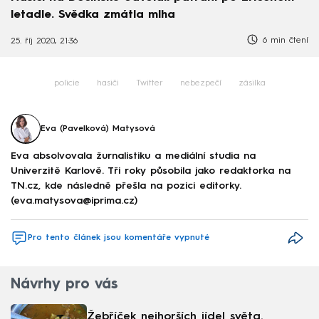
letadle. Svědka zmátla mlha
6 min čtení
25. říj 2020, 21:36
policie
hasiči
Twitter
nebezpečí
zásilka
Eva (Pavelková) Matysová
Eva absolvovala žurnalistiku a mediální studia na
Univerzitě Karlově. Tři roky působila jako redaktorka na
TN.cz, kde následně přešla na pozici editorky.
(eva.matysova@iprima.cz)
Pro tento článek jsou komentáře vypnuté
Návrhy pro vás
Žebříček nejhorších jídel světa.