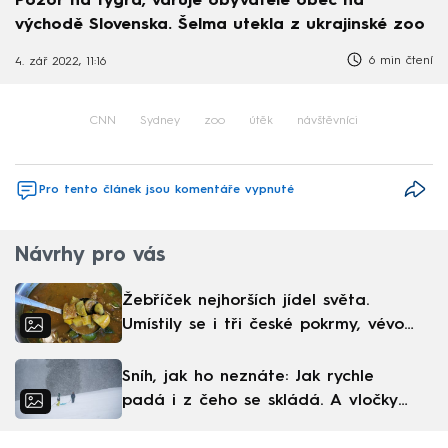
Pozor na tygra, varuje obyvatele obec na
východě Slovenska. Šelma utekla z ukrajinské zoo
6 min čtení
4. zář 2022, 11:16
CNN
Sydney
zoo
útěk
návštěvníci
Pro tento článek jsou komentáře vypnuté
Návrhy pro vás
Žebříček nejhorších jídel světa.
Umístily se i tři české pokrmy, vévodí
skandinávská kuchyně
Sníh, jak ho neznáte: Jak rychle
padá i z čeho se skládá. A vločky
nejsou bílé