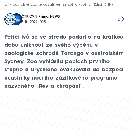
Lvi v australské zoo se dostali ven ze svého výběhu.
Zdroj: CNN
ČTK
,
CNN Prima NEWS
3. lis 2022, 05:31
Pětici lvů se ve středu podařilo na krátkou
dobu uniknout ze svého výběhu v
zoologické zahradě Taronga v australském
Sydney. Zoo vyhlásila poplach prvního
stupně a urychleně evakuovala do bezpečí
účastníky nočního zážitkového programu
nazvaného „Řev a chrápání“.