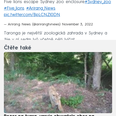
Five lions escape Sydney zoo enclosure
#Sydney_zoo
#Five_lions
#Arirang_News
pic.twitter.com/BpLCNZl0DN
— Arirang News (@arirangtvnews)
November 3, 2022
Taronga je největší zoologická zahrada v Sydney a
žije v ní sedm lvů včetně pěti lvíčat.
Čtěte také