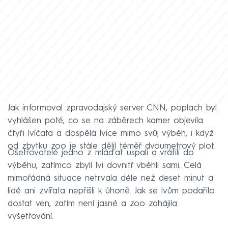
Jak informoval zpravodajský server CNN, poplach byl
vyhlášen poté, co se na záběrech kamer objevila
čtyři lvíčata a dospělá lvice mimo svůj výběh, i když
od zbytku zoo je stále dělil téměř dvoumetrový plot.
Ošetřovatelé jedno z mláďat uspali a vrátili do
výběhu, zatímco zbylí lvi dovnitř vběhli sami. Celá
mimořádná situace netrvala déle než deset minut a
lidé ani zvířata nepřišli k úhoně. Jak se lvům podařilo
dostat ven, zatím není jasné a zoo zahájila
vyšetřování.