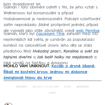
bylo dvaadvacet let.
Gaiman i tato obvinění odmítl s tím, že jeho vztah s
Wallnerovou byl konsenzuální a případ
Hobsbawmové je nedorozumění. Policejní vyšetřování
zatím neprokázalo žádné protiprávní jednání, případ
ale vypadá jako stále závažnější, uvedl
web Pennlive
.
Gaiman, který byl
časopisem Time
zařazen mezi 100
nejvlivnějších lidí světa, je uznáván za popularizaci
komiksů na celosvětové úrovni. Jeho díla se stala
předlohou filmů
Hvězdný prac
h,
Koralína a svět za
tajnými dveřmi
a
Jak balit holky na mejdanech
a
také seriálů na Netflixu a Amazonu.
MOHLO VÁM UNIKNOUT:
Kocáb o drsné šikaně.
Říkali mi kostelní kryso, jednou mi dokonce
šmirglovali hlavu do krve
Failed to fetch
obvinění
sexuální zneužívání
krimi
spisovatel
autor