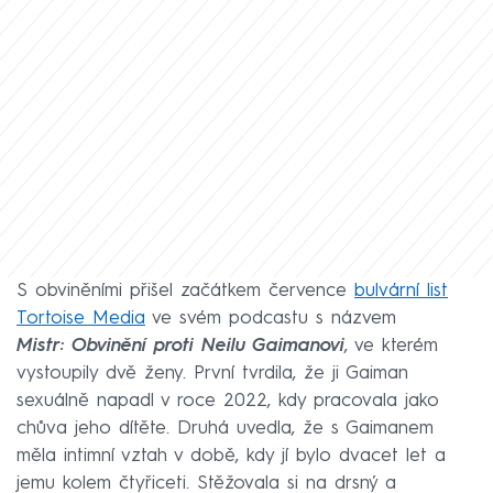
S obviněními přišel začátkem července
bulvární list
Tortoise Media
ve svém podcastu s názvem
Mistr: Obvinění proti Neilu Gaimanovi
, ve kterém
vystoupily dvě ženy. První tvrdila, že ji Gaiman
sexuálně napadl v roce 2022, kdy pracovala jako
chůva jeho dítěte. Druhá uvedla, že s Gaimanem
měla intimní vztah v době, kdy jí bylo dvacet let a
jemu kolem čtyřiceti. Stěžovala si na drsný a