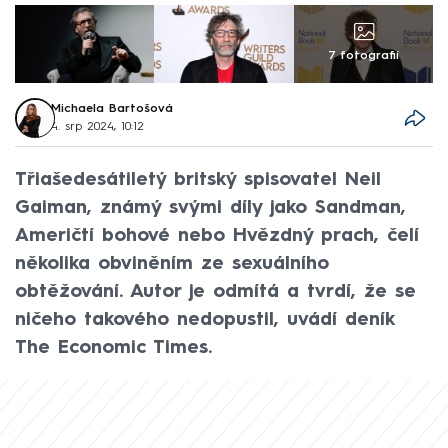
7 fotografií
Michaela Bartošová
4. srp 2024, 10:12
Třiašedesátiletý britský spisovatel Neil
Gaiman, známý svými díly jako Sandman,
Američtí bohové nebo Hvězdný prach, čelí
několika obviněním ze sexuálního
obtěžování. Autor je odmítá a tvrdí, že se
ničeho takového nedopustil, uvádí deník
The Economic Times.