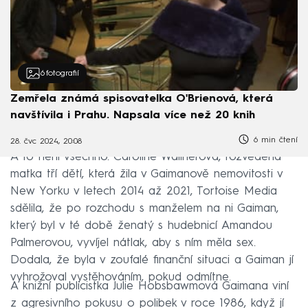
6
fotografií
Zemřela známá spisovatelka O'Brienová, která
navštívila i Prahu. Napsala více než 20 knih
6 min čtení
28. čvc 2024, 20:08
A to není všechno. Caroline Wallnerová, rozvedená
matka tří dětí, která žila v Gaimanově nemovitosti v
New Yorku v letech 2014 až 2021, Tortoise Media
sdělila, že po rozchodu s manželem na ni Gaiman,
který byl v té době ženatý s hudebnicí Amandou
Palmerovou, vyvíjel nátlak, aby s ním měla sex.
Dodala, že byla v zoufalé finanční situaci a Gaiman jí
vyhrožoval vystěhováním, pokud odmítne.
A knižní publicistka Julie Hobsbawmová Gaimana viní
z agresivního pokusu o polibek v roce 1986, když jí