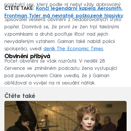
ponižující sex, který podle ní nebyl vždy dobrovolný.
ČTĚTE TAKÉ:
Končí legendární kapela Aerosmith.
Frontman Tyler má nevratně poškozené hlasivky
Spisovatel veškerá obvinění z nedobrovolných styků
popřel. Domnívá se, že první ze žen trpí falešnými
vzpomínkami a druhá pociťuje lítost nad jejich
nevydařeným vztahem. Gaiman také nabídl policii
spolupráci, uvedl
deník The Economic Times
.
Obvinění přibývá
Počet obvinění se však rozrůstá. V neděli 28.
července ve zmíněném podcastu žena vystupující
pod pseudonymem Claire uvedla, že ji Gaiman
obtěžoval a vyvíjel na ni sexuální nátlak.
Čtěte také