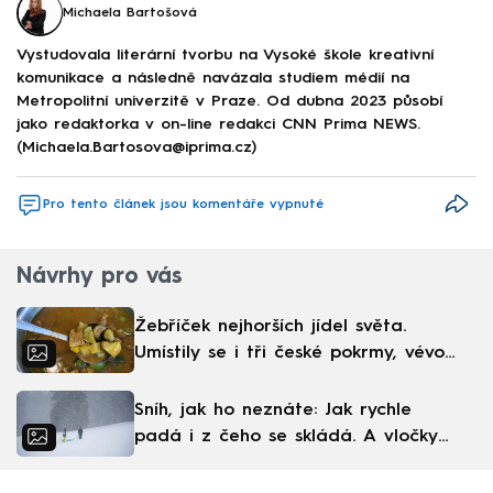
Michaela Bartošová
Vystudovala literární tvorbu na Vysoké škole kreativní
komunikace a následně navázala studiem médií na
Metropolitní univerzitě v Praze. Od dubna 2023 působí
jako redaktorka v on-line redakci CNN Prima NEWS.
(Michaela.Bartosova@iprima.cz)
Pro tento článek jsou komentáře vypnuté
Návrhy pro vás
Žebříček nejhorších jídel světa.
Umístily se i tři české pokrmy, vévodí
skandinávská kuchyně
Sníh, jak ho neznáte: Jak rychle
padá i z čeho se skládá. A vločky
nejsou bílé