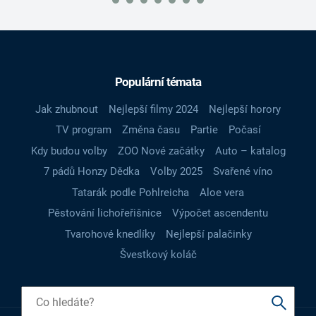
Populární témata
Jak zhubnout
Nejlepší filmy 2024
Nejlepší horory
TV program
Změna času
Partie
Počasí
Kdy budou volby
ZOO Nové začátky
Auto – katalog
7 pádů Honzy Dědka
Volby 2025
Svařené víno
Tatarák podle Pohlreicha
Aloe vera
Pěstování lichořeřišnice
Výpočet ascendentu
Tvarohové knedlíky
Nejlepší palačinky
Švestkový koláč