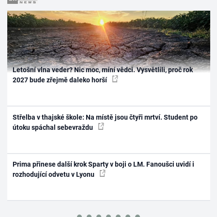
Letošní vlna veder? Nic moc, míní vědci. Vysvětlili, proč rok
2027 bude zřejmě daleko horší
Střelba v thajské škole: Na místě jsou čtyři mrtví. Student po
útoku spáchal sebevraždu
Prima přinese další krok Sparty v boji o LM. Fanoušci uvidí i
rozhodující odvetu v Lyonu