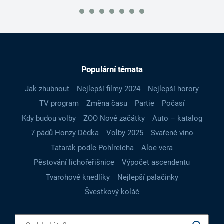
Populární témata
Jak zhubnout
Nejlepší filmy 2024
Nejlepší horory
TV program
Změna času
Partie
Počasí
Kdy budou volby
ZOO Nové začátky
Auto – katalog
7 pádů Honzy Dědka
Volby 2025
Svařené víno
Tatarák podle Pohlreicha
Aloe vera
Pěstování lichořeřišnice
Výpočet ascendentu
Tvarohové knedlíky
Nejlepší palačinky
Švestkový koláč