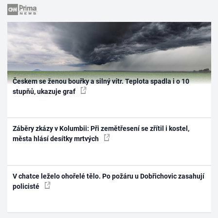
Českem se ženou bouřky a silný vítr. Teplota spadla i o 10
stupňů, ukazuje graf
Záběry zkázy v Kolumbii: Při zemětřesení se zřítil i kostel,
města hlásí desítky mrtvých
V chatce leželo ohořelé tělo. Po požáru u Dobřichovic zasahují
policisté