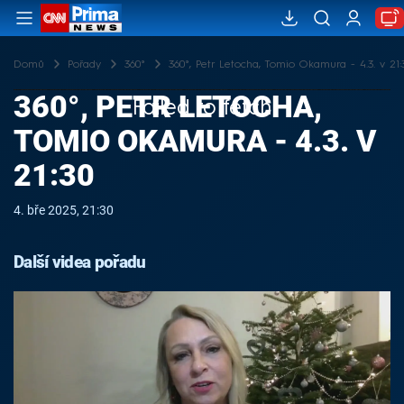
Domů
Pořady
360°
360°, Petr Letocha, Tomio Okamura - 4.3. v 21:
360°, PETR LETOCHA,
Failed to fetch
TOMIO OKAMURA - 4.3. V
21:30
4. bře 2025, 21:30
Další videa pořadu