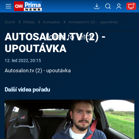
Domů
Pořady
Autosalon
Autosalon.tv (2) - upoutávka
AUTOSALON.TV (2) -
Failed to fetch
UPOUTÁVKA
12. led 2022, 20:15
Autosalon.tv (2) - upoutávka
Další videa pořadu