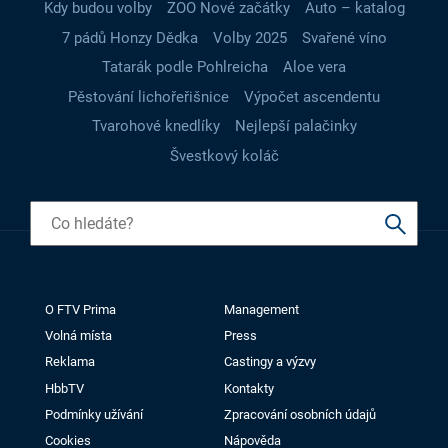
Kdy budou volby
ZOO Nové začátky
Auto – katalog
7 pádů Honzy Dědka
Volby 2025
Svařené víno
Tatarák podle Pohlreicha
Aloe vera
Pěstování lichořeřišnice
Výpočet ascendentu
Tvarohové knedlíky
Nejlepší palačinky
Švestkový koláč
O FTV Prima
Management
Volná místa
Press
Reklama
Castingy a výzvy
HbbTV
Kontakty
Podmínky užívání
Zpracování osobních údajů
Cookies
Nápověda