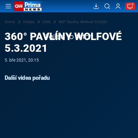
Domů
Pořady
CNN
360° Pavlíny Wolfové 5.3.2021
360° PAVLÍNY WOLFOVÉ
Failed to fetch
5.3.2021
5. bře 2021, 20:15
Další videa pořadu