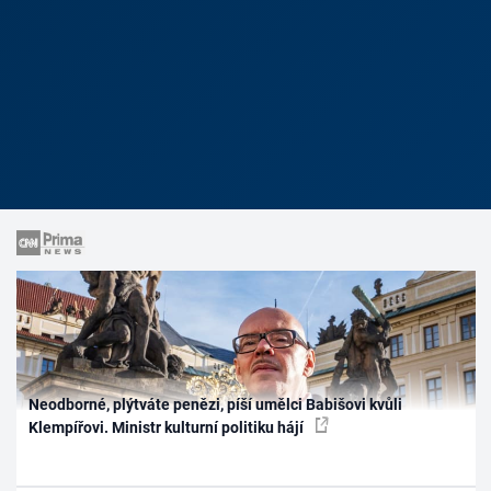
Neodborné, plýtváte penězi, píší umělci Babišovi kvůli
Klempířovi. Ministr kulturní politiku hájí