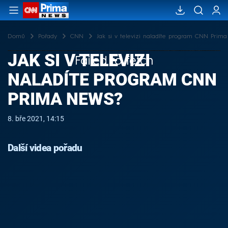
Domů
Pořady
CNN
Jak si v televizi naladíte program CNN Prim
JAK SI V TELEVIZI
Failed to fetch
NALADÍTE PROGRAM CNN
PRIMA NEWS?
8. bře 2021, 14:15
Další videa pořadu