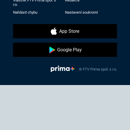
Vlastník FTV Prima spol. s
Redakce
r.o.
Nahlásit chybu
Nastavení soukromí
App Store
Google Play
© FTV Prima spol. s r.o.