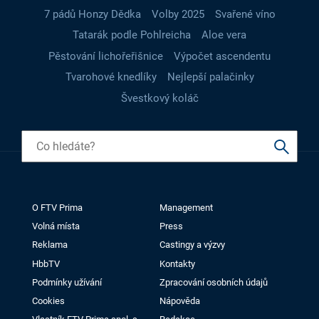
7 pádů Honzy Dědka
Volby 2025
Svařené víno
Tatarák podle Pohlreicha
Aloe vera
Pěstování lichořeřišnice
Výpočet ascendentu
Tvarohové knedlíky
Nejlepší palačinky
Švestkový koláč
O FTV Prima
Management
Volná místa
Press
Reklama
Castingy a výzvy
HbbTV
Kontakty
Podmínky užívání
Zpracování osobních údajů
Cookies
Nápověda