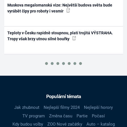
Muskova megalomanská vize: Největší budova světa bude
vyrábět čipy pro roboty i vesmír
Teploty v Česku rapidně stoupnou, platí trojitá VÝSTRAHA.
Tropy však brzy utnou silné bouřky
Populární témata
Jak zhubnout
Nejlepší filmy 2024
Nejlepší horory
TV program
Změna času
Partie
Počasí
Kdy budou volby
ZOO Nové začátky
Auto – katalog