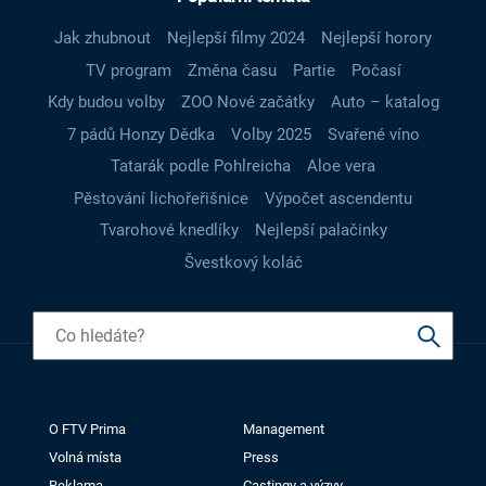
Jak zhubnout
Nejlepší filmy 2024
Nejlepší horory
TV program
Změna času
Partie
Počasí
Kdy budou volby
ZOO Nové začátky
Auto – katalog
7 pádů Honzy Dědka
Volby 2025
Svařené víno
Tatarák podle Pohlreicha
Aloe vera
Pěstování lichořeřišnice
Výpočet ascendentu
Tvarohové knedlíky
Nejlepší palačinky
Švestkový koláč
O FTV Prima
Management
Volná místa
Press
Reklama
Castingy a výzvy