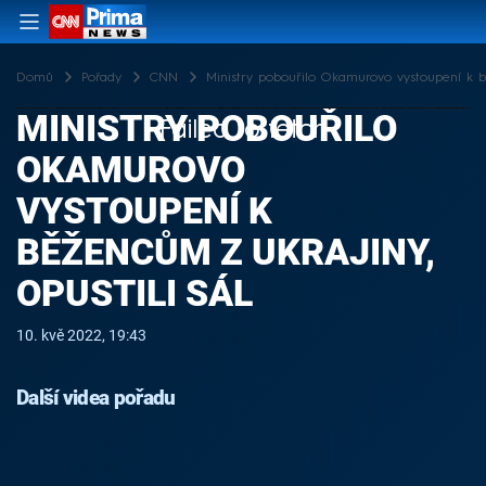
Domů
Pořady
CNN
Ministry pobouřilo Okamurovo vystoupení k bě
MINISTRY POBOUŘILO
Failed to fetch
OKAMUROVO
VYSTOUPENÍ K
BĚŽENCŮM Z UKRAJINY,
OPUSTILI SÁL
10. kvě 2022, 19:43
Další videa pořadu