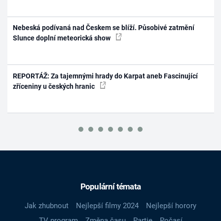
Nebeská podívaná nad Českem se blíží. Působivé zatmění
Slunce doplní meteorická show
REPORTÁŽ: Za tajemnými hrady do Karpat aneb Fascinující
zříceniny u českých hranic
Populární témata
Jak zhubnout
Nejlepší filmy 2024
Nejlepší horory
TV program
Změna času
Partie
Počasí