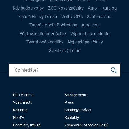
Kdy budou volby
ZOO Nové začátky
Auto – katalog
7 pádů Honzy Dědka
Volby 2025
Svařené víno
Tatarák podle Pohlreicha
Aloe vera
Pěstování lichořeřišnice
Výpočet ascendentu
Tvarohové knedlíky
Nejlepší palačinky
Švestkový koláč
O FTV Prima
Management
Volná místa
Press
Reklama
Castingy a výzvy
HbbTV
Kontakty
Podmínky užívání
Zpracování osobních údajů