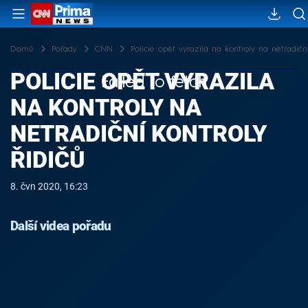
Domů
Pořady
CNN
Policie opět vyrazila na kontroly na netradiční
POLICIE OPĚT VYRAZILA
Failed to fetch
NA KONTROLY NA
NETRADIČNÍ KONTROLY
ŘIDIČŮ
8. čvn 2020, 16:23
Další videa pořadu