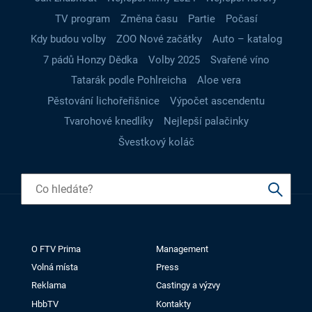
TV program
Změna času
Partie
Počasí
Kdy budou volby
ZOO Nové začátky
Auto – katalog
7 pádů Honzy Dědka
Volby 2025
Svařené víno
Tatarák podle Pohlreicha
Aloe vera
Pěstování lichořeřišnice
Výpočet ascendentu
Tvarohové knedlíky
Nejlepší palačinky
Švestkový koláč
O FTV Prima
Management
Volná místa
Press
Reklama
Castingy a výzvy
HbbTV
Kontakty