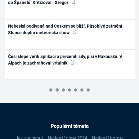
do Španělů. Kritizoval i Gregor
Nebeská podívaná nad Českem se blíží. Působivé zatmění
Slunce doplní meteorická show
Češi slepě věřili aplikaci a přecenili síly, píší v Rakousku. V
Alpách je zachraňoval vrtulník
Populární témata
Jak zhubnout
Nejlepší filmy 2024
Nejlepší horory