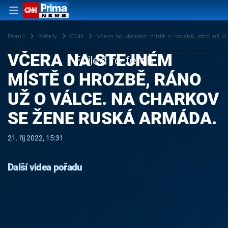
Domů
Pořady
CNN
Včera na stejném místě o hrozbě, ráno už o
VČERA NA STEJNÉM
Failed to fetch
MÍSTĚ O HROZBĚ, RÁNO
UŽ O VÁLCE. NA CHARKOV
SE ŽENE RUSKÁ ARMÁDA.
21. říj 2022, 15:31
Další videa pořadu