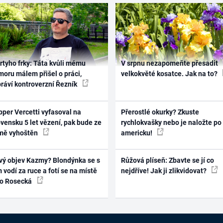
rtyho frky: Táta kvůli mému
V srpnu nezapomeňte přesadit
oru málem přišel o práci,
velkokvěté kosatce. Jak na to?
práví kontroverzní Řezník
per Vercetti vyfasoval na
Přerostlé okurky? Zkuste
vensku 5 let vězení, pak bude ze
rychlokvašky nebo je naložte po
mě vyhoštěn
americku!
vý objev Kazmy? Blondýnka se s
Růžová plíseň: Zbavte se jí co
 vodí za ruce a fotí se na místě
nejdříve! Jak ji zlikvidovat?
ko Rosecká