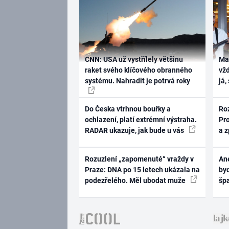
CNN: USA už vystřílely většinu
Ma
raket svého klíčového obranného
vž
systému. Nahradit je potrvá roky
já,
Do Česka vtrhnou bouřky a
Ro
ochlazení, platí extrémní výstraha.
Pr
RADAR ukazuje, jak bude u vás
a 
Rozuzlení „zapomenuté“ vraždy v
Ane
Praze: DNA po 15 letech ukázala na
byd
podezřelého. Měl ubodat muže
šp