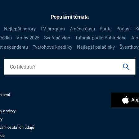
Populární témata
Nejlepší horory
TV program
Změna času
Partie
Počasí
K
Dědka
Volby 2025
Svařené víno
Tatarák podle Pohlreicha
Alo
t ascendentu
Tvarohové knedlíky
Nejlepší palačinky
Švestkov
ement
App
y a výzvy
ty
vání osobních údajů
ěda