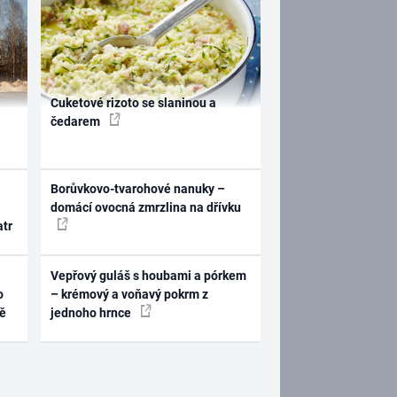
Cuketové rizoto se slaninou a
čedarem
Borůvkovo-tvarohové nanuky –
domácí ovocná zmrzlina na dřívku
atr
Vepřový guláš s houbami a pórkem
o
– krémový a voňavý pokrm z
ně
jednoho hrnce