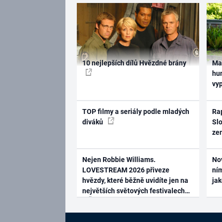
10 nejlepších dílů Hvězdné brány
Ma
hum
vy
TOP filmy a seriály podle mladých
Rap
diváků
Slo
ze
Nejen Robbie Williams.
No
LOVESTREAM 2026 přiveze
ním
hvězdy, které běžně uvidíte jen na
ja
největších světových festivalech