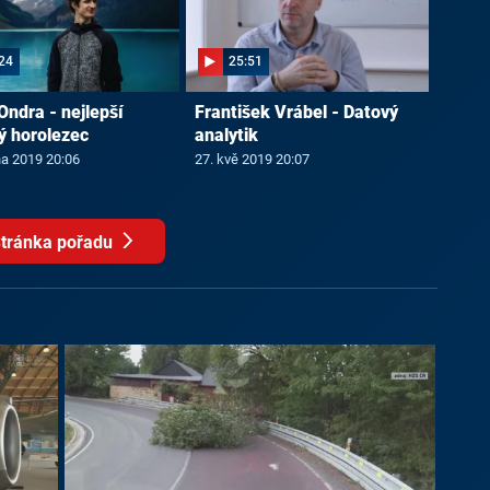
24
25:51
ndra - nejlepší
František Vrábel - Datový
ý horolezec
analytik
na 2019 20:06
27. kvě 2019 20:07
tránka pořadu