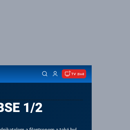
TV živě
SE 1/2
dnikatelem a filantropem a také byl