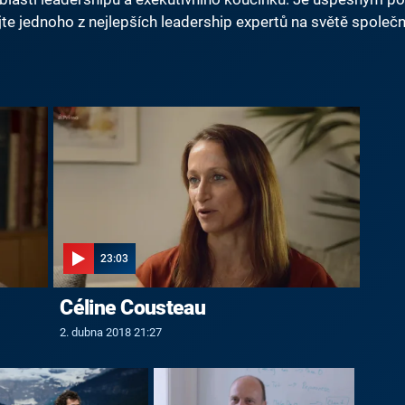
e jednoho z nejlepších leadership expertů na světě společ
23:03
Céline Cousteau
2. dubna 2018 21:27