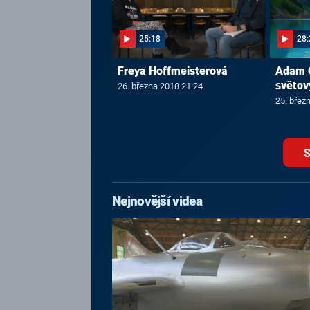
25:18
28:
Freya Hoffmeisterová
Adam O
světov
26. března 2018 21:24
25. břez
S
Nejnovější videa