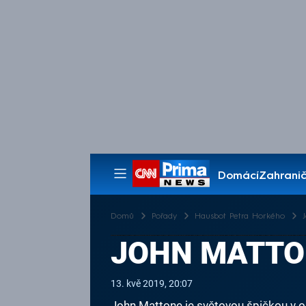
Domácí
Zahranič
Pořady
Domů
Pořady
Hausbot Petra Horkého
JOHN MATTON
13. kvě 2019, 20:07
John Mattone je světovou špičkou v o