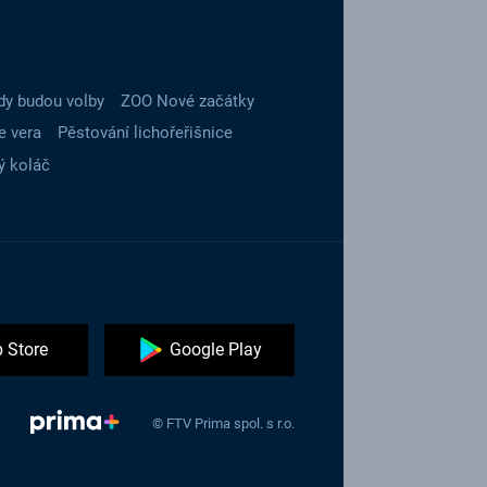
dy budou volby
ZOO Nové začátky
e vera
Pěstování lichořeřišnice
ý koláč
 Store
Google Play
© FTV Prima spol. s r.o.