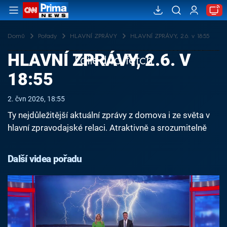
Domů
Pořady
HLAVNÍ ZPRÁVY
HLAVNÍ ZPRÁVY, 2.6. v 18:55
HLAVNÍ ZPRÁVY, 2.6. V
Failed to fetch
18:55
2. čvn 2026, 18:55
Ty nejdůležitější aktuální zprávy z domova i ze světa v
hlavní zpravodajské relaci. Atraktivně a srozumitelně
Další videa pořadu