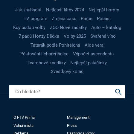
Jak zhubnout
Nejlepší filmy 2024
Nejlepší horory
TV program
Změna času
Partie
Počasí
Kdy budou volby
ZOO Nové začátky
Auto – katalog
7 pádů Honzy Dědka
Volby 2025
Svařené víno
Tatarák podle Pohlreicha
Aloe vera
Pěstování lichořeřišnice
Výpočet ascendentu
Tvarohové knedlíky
Nejlepší palačinky
Švestkový koláč
O FTV Prima
Management
Volná místa
Press
Reklama
Castingy a výzvy