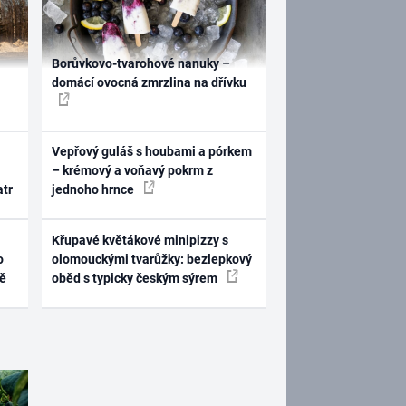
Borůvkovo-tvarohové nanuky –
domácí ovocná zmrzlina na dřívku
Vepřový guláš s houbami a pórkem
– krémový a voňavý pokrm z
atr
jednoho hrnce
Křupavé květákové minipizzy s
o
olomouckými tvarůžky: bezlepkový
ně
oběd s typicky českým sýrem