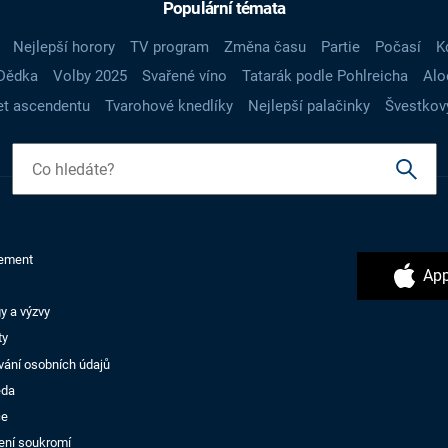
Populární témata
Nejlepší horory
TV program
Změna času
Partie
Počasí
K
Dědka
Volby 2025
Svařené víno
Tatarák podle Pohlreicha
Alo
t ascendentu
Tvarohové knedlíky
Nejlepší palačinky
Švestkov
ement
App
y a výzvy
ty
vání osobních údajů
ěda
ce
ení soukromí