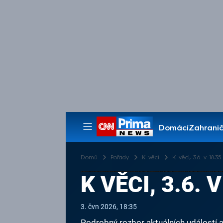
Domácí
Zahranič
Pořady
Domů
Pořady
K věci
K věci, 3.6. v 18:35
K VĚCI, 3.6. 
3. čvn 2026, 18:35
Podrobný rozbor aktuálních událostí