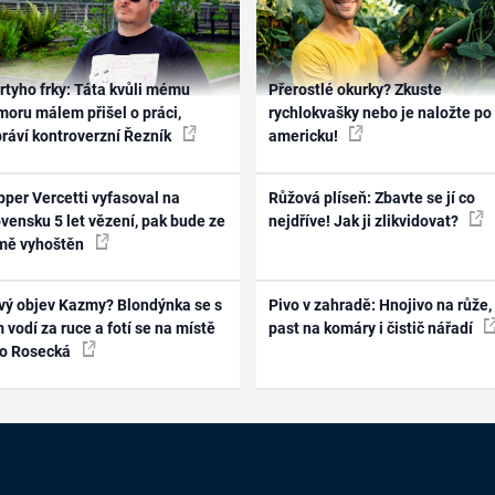
rtyho frky: Táta kvůli mému
Přerostlé okurky? Zkuste
oru málem přišel o práci,
rychlokvašky nebo je naložte po
práví kontroverzní Řezník
americku!
per Vercetti vyfasoval na
Růžová plíseň: Zbavte se jí co
vensku 5 let vězení, pak bude ze
nejdříve! Jak ji zlikvidovat?
mě vyhoštěn
vý objev Kazmy? Blondýnka se s
Pivo v zahradě: Hnojivo na růže,
 vodí za ruce a fotí se na místě
past na komáry i čistič nářadí
ko Rosecká