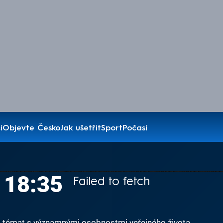
í
Objevte Česko
Jak ušetřit
Sport
Počasí
V 18:35
Failed to fetch
 a témat s významnými osobnostmi veřejného života