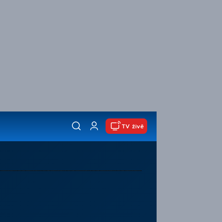
TV živě