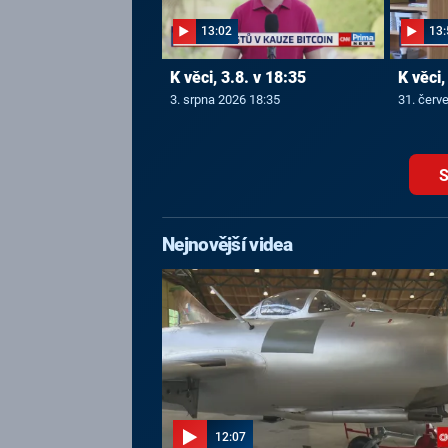
13:02
13:
K věci, 3.8. v 18:35
K věci,
3. srpna 2026 18:35
31. červ
S
Nejnovější videa
12:07