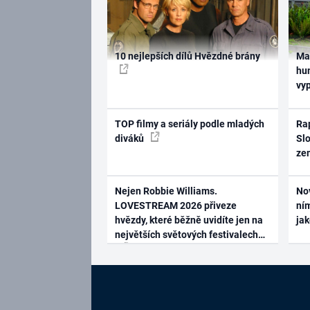
10 nejlepších dílů Hvězdné brány
Ma
hum
vy
TOP filmy a seriály podle mladých
Rap
diváků
Slo
ze
Nejen Robbie Williams.
No
LOVESTREAM 2026 přiveze
ním
hvězdy, které běžně uvidíte jen na
ja
největších světových festivalech