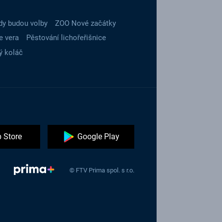
dy budou volby
ZOO Nové začátky
e vera
Pěstování lichořeřišnice
ý koláč
 Store
Google Play
© FTV Prima spol. s r.o.