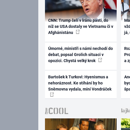
CNN: Trump čelí v Íránu pasti, do
Ma
níž se USA dostaly ve Vietnamu či v
vž
Afghánistánu
já,
Úmorné, ministři s námi nechodí do
Ro
debat, popsal Grolich situaci v
Pr
opozici. Chystá velký krok
a 
Bartošek k Turkovi: Hyenismus a
Ane
nehoráznost. Ke stíhání by ho
byd
Sněmovna vydala, míní Vondráček
šp