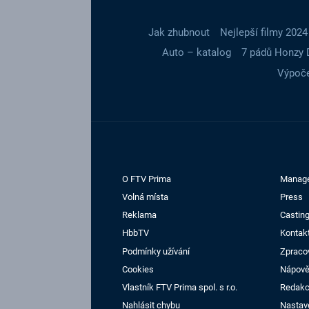
Jak zhubnout
Nejlepší filmy 2024
Auto – katalog
7 pádů Honzy 
Výpoče
O FTV Prima
Manag
Volná místa
Press
Reklama
Casting
HbbTV
Kontak
Podmínky užívání
Zpraco
Cookies
Nápov
Vlastník FTV Prima spol. s r.o.
Redak
Nahlásit chybu
Nastav