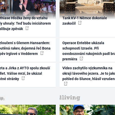
thiase Hložka ženy do vztahu
Tank KV-1 Němce dokonale
dy uhnaly: Teď budu iniciátorem
zaskočil
 slibuje zpěvák
zloučení s Glenem Hansardem:
Operace Entebbe ukázala
outěná rakev, dojemná řeč Bona
schopnosti Izraele. Při
zpěv Irglové s Vedderem
osvobozování rukojmích padl br
premiéra
ta a Jirka z AYTO spolu zkouší
Video zachytilo výzkumníka na
let. Válise mrzí, že ukázal
okraji lávového jezera. Je to jak
atné stránky
pohled do Slunce, hlásil vzruše