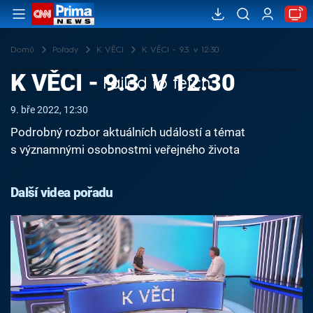
Domů
Pořady
K VĚCI
K VĚCI - 9.3. v 12:30
K VĚCI - 9.3. V 12:30
Failed to fetch
9. bře 2022, 12:30
Podrobný rozbor aktuálních událostí a témat
s významnými osobnostmi veřejného života
Další videa pořadu