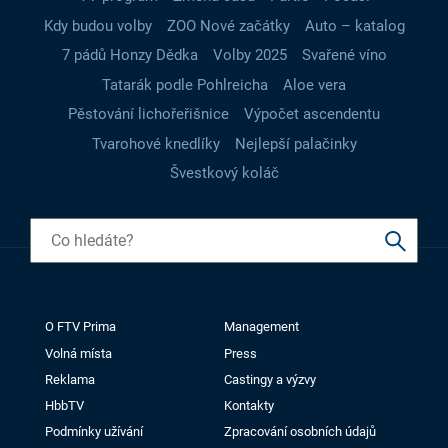
Kdy budou volby
ZOO Nové začátky
Auto – katalog
7 pádů Honzy Dědka
Volby 2025
Svařené víno
Tatarák podle Pohlreicha
Aloe vera
Pěstování lichořeřišnice
Výpočet ascendentu
Tvarohové knedlíky
Nejlepší palačinky
Švestkový koláč
O FTV Prima
Management
Volná místa
Press
Reklama
Castingy a výzvy
HbbTV
Kontakty
Podmínky užívání
Zpracování osobních údajů