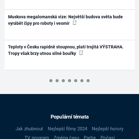
Muskova megalomanská vize: Největší budova světa bude
vyrábět čipy pro roboty i vesmír
Teploty v Česku rapidně stoupnou, platí trojitá VÝSTRAHA.
Tropy však brzy utnou silné bouřky
Populární témata
Jak zhubnout
Nejlepší filmy 2024
Nejlepší horory
TV program
Změna času
Partie
Počasí