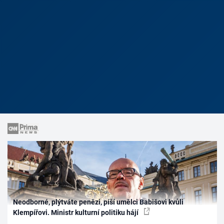
Neodborné, plýtváte penězi, píší umělci Babišovi kvůli
Klempířovi. Ministr kulturní politiku hájí