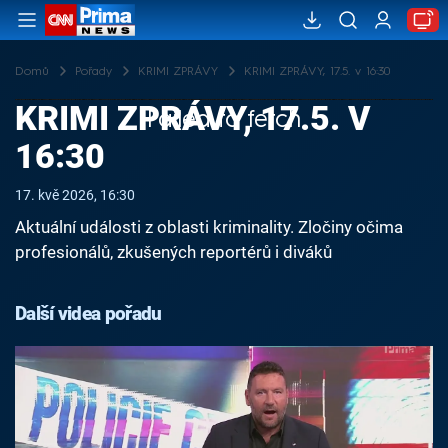
Domů
Pořady
KRIMI ZPRÁVY
KRIMI ZPRÁVY, 17.5. v 16:30
KRIMI ZPRÁVY, 17.5. V
Failed to fetch
16:30
17. kvě 2026, 16:30
Aktuální události z oblasti kriminality. Zločiny očima
profesionálů, zkušených reportérů i diváků
Další videa pořadu