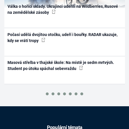
Válka o hořící sklady. Ukrajinci udeřili na Wildberries, Rusové
na zemědělské zásoby
Počasí udělá dvojitou otočku, udeří i bouřky. RADAR ukazuje,
kdy se vrátí tropy
Masová střelba v thajské škole: Na místě je sedm mrtvých.
Student po útoku spáchal sebevraždu
Populární témata