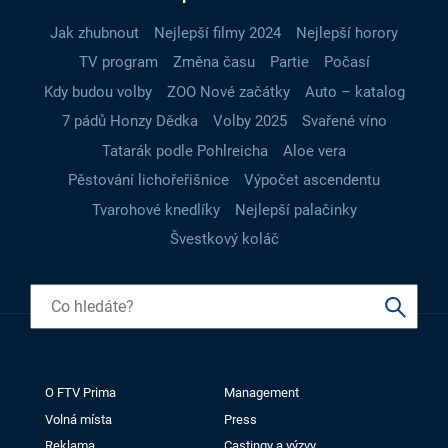
Jak zhubnout
Nejlepší filmy 2024
Nejlepší horory
TV program
Změna času
Partie
Počasí
Kdy budou volby
ZOO Nové začátky
Auto – katalog
7 pádů Honzy Dědka
Volby 2025
Svařené víno
Tatarák podle Pohlreicha
Aloe vera
Pěstování lichořeřišnice
Výpočet ascendentu
Tvarohové knedlíky
Nejlepší palačinky
Švestkový koláč
O FTV Prima
Management
Volná místa
Press
Reklama
Castingy a výzvy