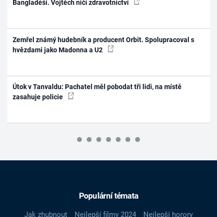
Bangladéši. Vojtěch ničí zdravotnictví
Zemřel známý hudebník a producent Orbit. Spolupracoval s
hvězdami jako Madonna a U2
Útok v Tanvaldu: Pachatel měl pobodat tři lidi, na místě
zasahuje policie
Populární témata
Jak zhubnout
Nejlepší filmy 2024
Nejlepší horory