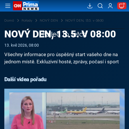
Domů
Pořady
NOVÝ DEN
NOVÝ DEN, 13.5. v 08:00
NOVÝ DEN, 13.5. V 08:00
Failed to fetch
13. kvě 2026, 08:00
Všechny informace pro úspěšný start vašeho dne na
jednom místě. Exkluzivní hosté, zprávy, počasí i sport
Další videa pořadu