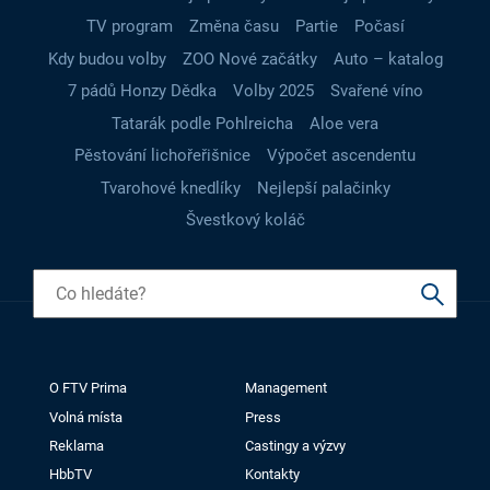
TV program
Změna času
Partie
Počasí
Kdy budou volby
ZOO Nové začátky
Auto – katalog
7 pádů Honzy Dědka
Volby 2025
Svařené víno
Tatarák podle Pohlreicha
Aloe vera
Pěstování lichořeřišnice
Výpočet ascendentu
Tvarohové knedlíky
Nejlepší palačinky
Švestkový koláč
O FTV Prima
Management
Volná místa
Press
Reklama
Castingy a výzvy
HbbTV
Kontakty