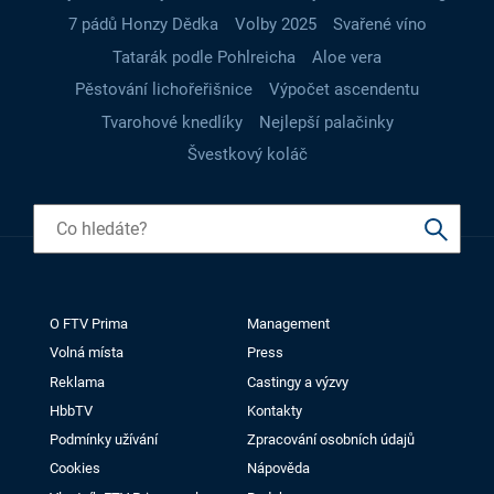
7 pádů Honzy Dědka
Volby 2025
Svařené víno
Tatarák podle Pohlreicha
Aloe vera
Pěstování lichořeřišnice
Výpočet ascendentu
Tvarohové knedlíky
Nejlepší palačinky
Švestkový koláč
O FTV Prima
Management
Volná místa
Press
Reklama
Castingy a výzvy
HbbTV
Kontakty
Podmínky užívání
Zpracování osobních údajů
Cookies
Nápověda