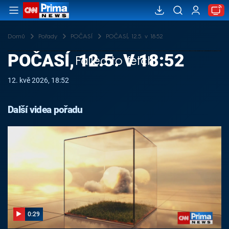
Domů
Pořady
POČASÍ
POČASÍ, 12.5. v 18:52
POČASÍ, 12.5. V 18:52
Failed to fetch
12. kvě 2026, 18:52
Další videa pořadu
0:29