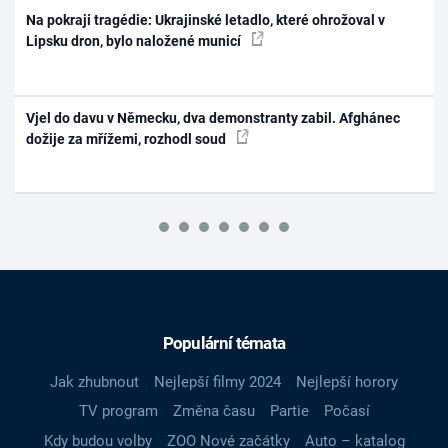
Na pokraji tragédie: Ukrajinské letadlo, které ohrožoval v
Lipsku dron, bylo naložené municí
Vjel do davu v Německu, dva demonstranty zabil. Afghánec
dožije za mřížemi, rozhodl soud
Populární témata
Jak zhubnout
Nejlepší filmy 2024
Nejlepší horory
TV program
Změna času
Partie
Počasí
Kdy budou volby
ZOO Nové začátky
Auto – katalog