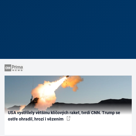
USA vystřílely většinu klíčových raket, tvrdí CNN. Trump se
ostře ohradil, hrozí i vězením