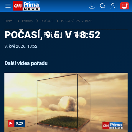
Domů
Pořady
POČASÍ
POČASÍ, 9.5. v 18:52
POČASÍ, 9.5. V 18:52
Failed to fetch
9. kvě 2026, 18:52
Další videa pořadu
0:29