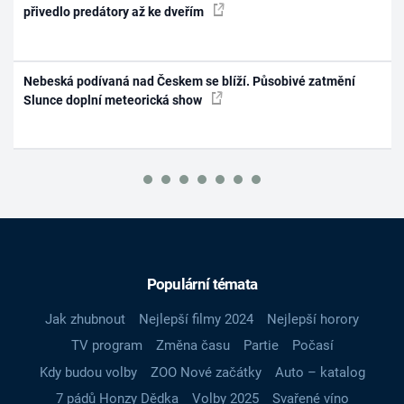
přivedlo predátory až ke dveřím
Nebeská podívaná nad Českem se blíží. Působivé zatmění
Slunce doplní meteorická show
Populární témata
Jak zhubnout
Nejlepší filmy 2024
Nejlepší horory
TV program
Změna času
Partie
Počasí
Kdy budou volby
ZOO Nové začátky
Auto – katalog
7 pádů Honzy Dědka
Volby 2025
Svařené víno