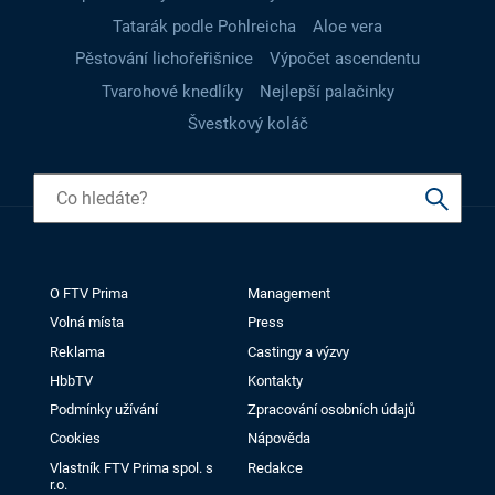
Tatarák podle Pohlreicha
Aloe vera
Pěstování lichořeřišnice
Výpočet ascendentu
Tvarohové knedlíky
Nejlepší palačinky
Švestkový koláč
O FTV Prima
Management
Volná místa
Press
Reklama
Castingy a výzvy
HbbTV
Kontakty
Podmínky užívání
Zpracování osobních údajů
Cookies
Nápověda
Vlastník FTV Prima spol. s
Redakce
r.o.