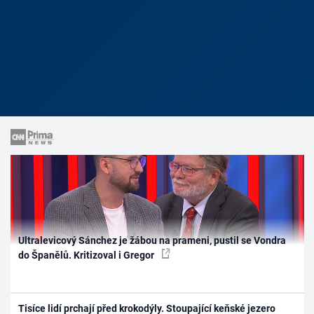
Ultralevicový Sánchez je žábou na prameni, pustil se Vondra
do Španělů. Kritizoval i Gregor
Tisíce lidí prchají před krokodýly. Stoupající keňské jezero