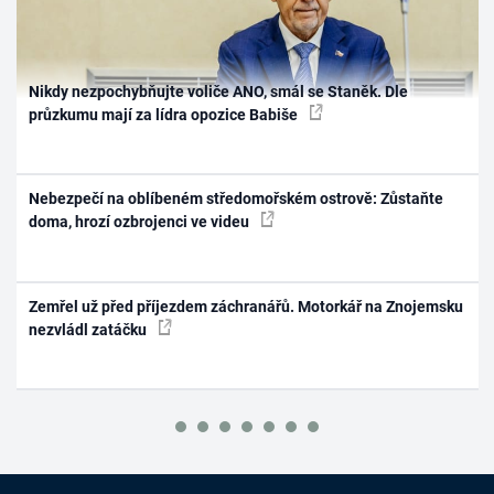
Nikdy nezpochybňujte voliče ANO, smál se Staněk. Dle
průzkumu mají za lídra opozice Babiše
Nebezpečí na oblíbeném středomořském ostrově: Zůstaňte
doma, hrozí ozbrojenci ve videu
Zemřel už před příjezdem záchranářů. Motorkář na Znojemsku
nezvládl zatáčku