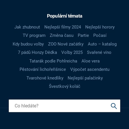
Populární témata
Jak zhubnout
Nejlepší filmy 2024
Nejlepší horory
TV program
Změna času
Partie
Počasí
Kdy budou volby
ZOO Nové začátky
Auto – katalog
7 pádů Honzy Dědka
Volby 2025
Svařené víno
Tatarák podle Pohlreicha
Aloe vera
Pěstování lichořeřišnice
Výpočet ascendentu
Tvarohové knedlíky
Nejlepší palačinky
Švestkový koláč