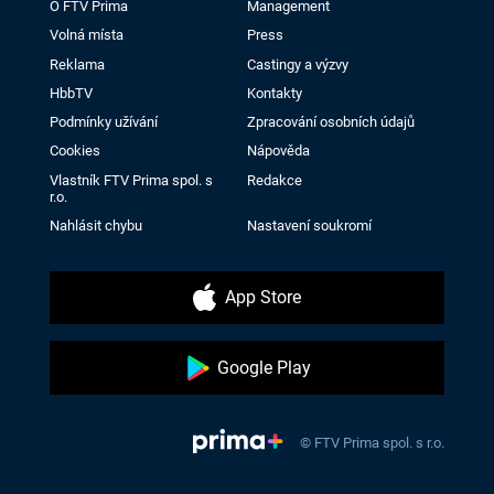
O FTV Prima
Management
Volná místa
Press
Reklama
Castingy a výzvy
HbbTV
Kontakty
Podmínky užívání
Zpracování osobních údajů
Cookies
Nápověda
Vlastník FTV Prima spol. s
Redakce
r.o.
Nahlásit chybu
Nastavení soukromí
App Store
Google Play
© FTV Prima spol. s r.o.