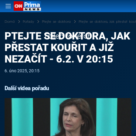
Domů
Pořady
Ptejte se doktora
Ptejte se doktora, Jak přestat kouři
PTEJTE SE DOKTORA, JAK
Failed to fetch
PŘESTAT KOUŘIT A JIŽ
NEZAČÍT - 6.2. V 20:15
6. úno 2025, 20:15
Další videa pořadu