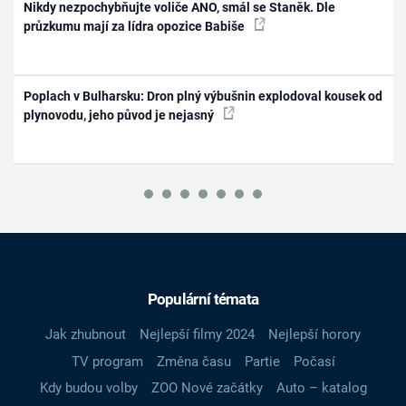
Nikdy nezpochybňujte voliče ANO, smál se Staněk. Dle
průzkumu mají za lídra opozice Babiše
Poplach v Bulharsku: Dron plný výbušnin explodoval kousek od
plynovodu, jeho původ je nejasný
Populární témata
Jak zhubnout
Nejlepší filmy 2024
Nejlepší horory
TV program
Změna času
Partie
Počasí
Kdy budou volby
ZOO Nové začátky
Auto – katalog