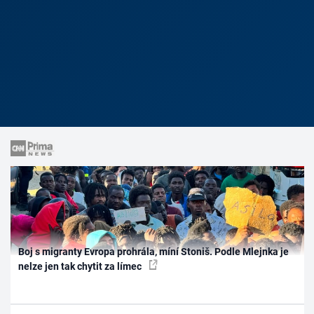
Boj s migranty Evropa prohrála, míní Stoniš. Podle Mlejnka je
nelze jen tak chytit za límec