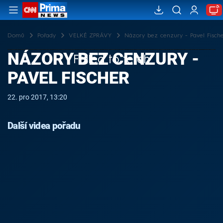
Domů
Pořady
VELKÉ ZPRÁVY
Názory bez cenzury - Pavel Fisch
NÁZORY BEZ CENZURY -
Failed to fetch
PAVEL FISCHER
22. pro 2017, 13:20
Další videa pořadu