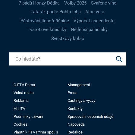
7 pádů Honzy Dědka
Volby 2025
Svařené víno
Tatarák podle Pohlreicha
Aloe vera
Pěstování lichořeřišnice
Výpočet ascendentu
Tvarohové knedlíky
Nejlepší palačinky
Švestkový koláč
O FTV Prima
Management
Volná místa
Press
Reklama
Castingy a výzvy
HbbTV
Kontakty
Podmínky užívání
Zpracování osobních údajů
Cookies
Nápověda
Vlastník FTV Prima spol. s
Redakce