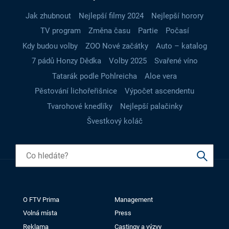
Jak zhubnout
Nejlepší filmy 2024
Nejlepší horory
TV program
Změna času
Partie
Počasí
Kdy budou volby
ZOO Nové začátky
Auto – katalog
7 pádů Honzy Dědka
Volby 2025
Svařené víno
Tatarák podle Pohlreicha
Aloe vera
Pěstování lichořeřišnice
Výpočet ascendentu
Tvarohové knedlíky
Nejlepší palačinky
Švestkový koláč
O FTV Prima
Management
Volná místa
Press
Reklama
Castingy a výzvy