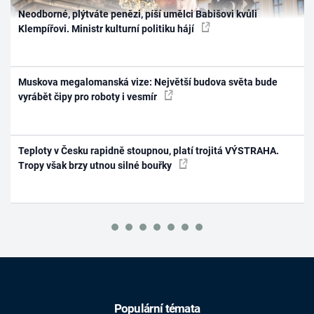
Neodborné, plýtváte penězi, píší umělci Babišovi kvůli
Klempířovi. Ministr kulturní politiku hájí
Muskova megalomanská vize: Největší budova světa bude
vyrábět čipy pro roboty i vesmír
Teploty v Česku rapidně stoupnou, platí trojitá VÝSTRAHA.
Tropy však brzy utnou silné bouřky
Populární témata