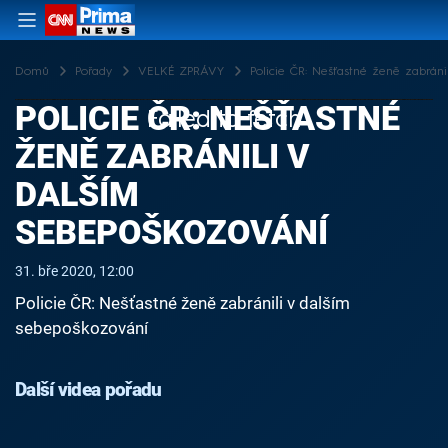
Domů
Pořady
VELKÉ ZPRÁVY
Policie ČR: Nešťastné ženě zabráni
POLICIE ČR: NEŠŤASTNÉ
Failed to fetch
ŽENĚ ZABRÁNILI V
DALŠÍM
SEBEPOŠKOZOVÁNÍ
31. bře 2020, 12:00
Policie ČR: Nešťastné ženě zabránili v dalším
sebepoškozování
Další videa pořadu