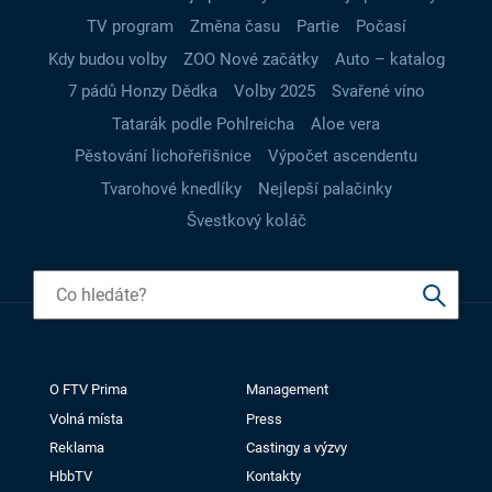
TV program
Změna času
Partie
Počasí
Kdy budou volby
ZOO Nové začátky
Auto – katalog
7 pádů Honzy Dědka
Volby 2025
Svařené víno
Tatarák podle Pohlreicha
Aloe vera
Pěstování lichořeřišnice
Výpočet ascendentu
Tvarohové knedlíky
Nejlepší palačinky
Švestkový koláč
O FTV Prima
Management
Volná místa
Press
Reklama
Castingy a výzvy
HbbTV
Kontakty