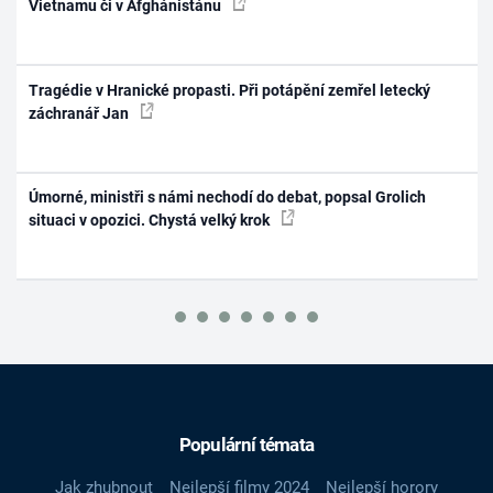
Vietnamu či v Afghánistánu
Tragédie v Hranické propasti. Při potápění zemřel letecký
záchranář Jan
Úmorné, ministři s námi nechodí do debat, popsal Grolich
situaci v opozici. Chystá velký krok
Populární témata
Jak zhubnout
Nejlepší filmy 2024
Nejlepší horory