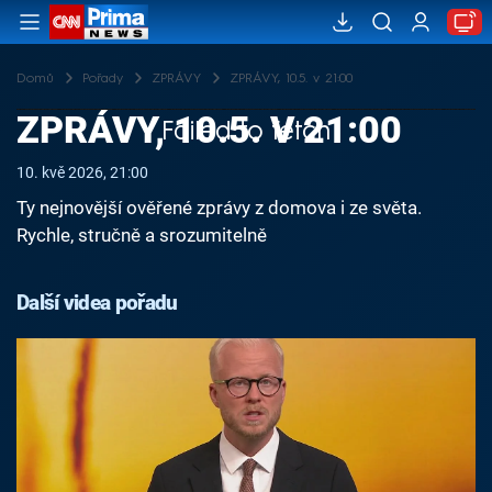
Domů
Pořady
ZPRÁVY
ZPRÁVY, 10.5. v 21:00
ZPRÁVY, 10.5. V 21:00
Failed to fetch
10. kvě 2026, 21:00
Ty nejnovější ověřené zprávy z domova i ze světa.
Rychle, stručně a srozumitelně
Další videa pořadu