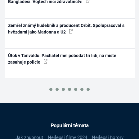
Bangladéši. Vojtěch ničí zdravotnictví
Zemřel známý hudebník a producent Orbit. Spolupracoval s
hvězdami jako Madonna a U2
Útok v Tanvaldu: Pachatel měl pobodat tři lidi, na místě
zasahuje policie
Populární témata
Jak zhubnout
Nejlepší filmy 2024
Nejlepší horory