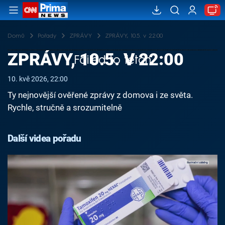
Domů
Pořady
ZPRÁVY
ZPRÁVY, 10.5. v 22:00
ZPRÁVY, 10.5. V 22:00
Failed to fetch
10. kvě 2026, 22:00
Ty nejnovější ověřené zprávy z domova i ze světa.
Rychle, stručně a srozumitelně
Další videa pořadu