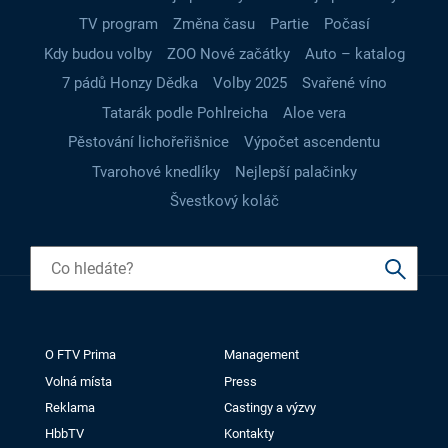
TV program
Změna času
Partie
Počasí
Kdy budou volby
ZOO Nové začátky
Auto – katalog
7 pádů Honzy Dědka
Volby 2025
Svařené víno
Tatarák podle Pohlreicha
Aloe vera
Pěstování lichořeřišnice
Výpočet ascendentu
Tvarohové knedlíky
Nejlepší palačinky
Švestkový koláč
O FTV Prima
Management
Volná místa
Press
Reklama
Castingy a výzvy
HbbTV
Kontakty