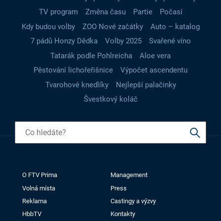
TV program
Změna času
Partie
Počasí
Kdy budou volby
ZOO Nové začátky
Auto – katalog
7 pádů Honzy Dědka
Volby 2025
Svařené víno
Tatarák podle Pohlreicha
Aloe vera
Pěstování lichořeřišnice
Výpočet ascendentu
Tvarohové knedlíky
Nejlepší palačinky
Švestkový koláč
O FTV Prima
Management
Volná místa
Press
Reklama
Castingy a výzvy
HbbTV
Kontakty