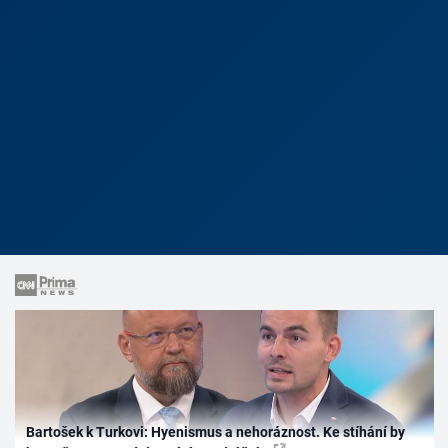
Bartošek k Turkovi: Hyenismus a nehoráznost. Ke stíhání by