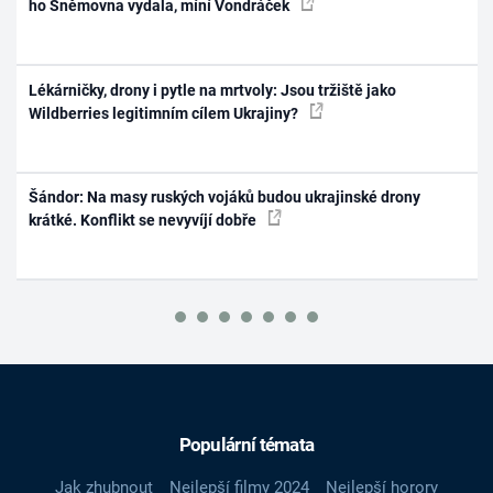
ho Sněmovna vydala, míní Vondráček
Lékárničky, drony i pytle na mrtvoly: Jsou tržiště jako
Wildberries legitimním cílem Ukrajiny?
Šándor: Na masy ruských vojáků budou ukrajinské drony
krátké. Konflikt se nevyvíjí dobře
Populární témata
Jak zhubnout
Nejlepší filmy 2024
Nejlepší horory