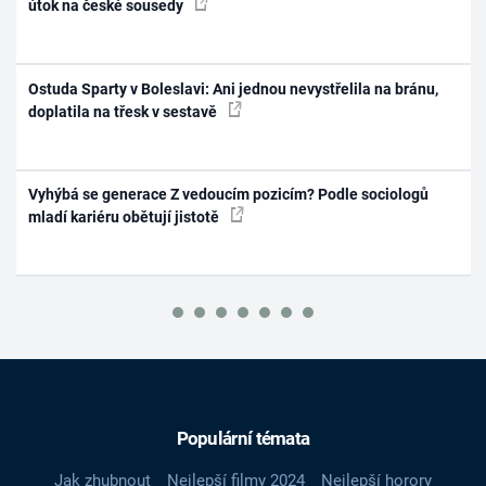
útok na české sousedy
Ostuda Sparty v Boleslavi: Ani jednou nevystřelila na bránu,
doplatila na třesk v sestavě
Vyhýbá se generace Z vedoucím pozicím? Podle sociologů
mladí kariéru obětují jistotě
Populární témata
Jak zhubnout
Nejlepší filmy 2024
Nejlepší horory