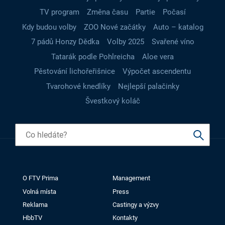
TV program
Změna času
Partie
Počasí
Kdy budou volby
ZOO Nové začátky
Auto – katalog
7 pádů Honzy Dědka
Volby 2025
Svařené víno
Tatarák podle Pohlreicha
Aloe vera
Pěstování lichořeřišnice
Výpočet ascendentu
Tvarohové knedlíky
Nejlepší palačinky
Švestkový koláč
O FTV Prima
Management
Volná místa
Press
Reklama
Castingy a výzvy
HbbTV
Kontakty