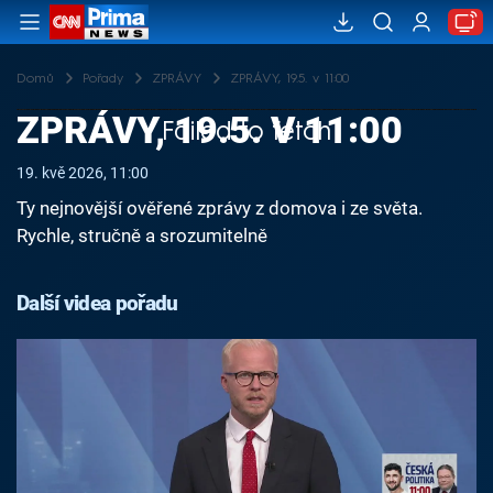
Domů
Pořady
ZPRÁVY
ZPRÁVY, 19.5. v 11:00
ZPRÁVY, 19.5. V 11:00
Failed to fetch
19. kvě 2026, 11:00
Ty nejnovější ověřené zprávy z domova i ze světa.
Rychle, stručně a srozumitelně
Další videa pořadu