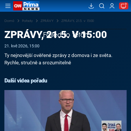
Domů
Pořady
ZPRÁVY
ZPRÁVY, 21.5. v 15:00
ZPRÁVY, 21.5. V 15:00
Failed to fetch
21. kvě 2026, 15:00
Ty nejnovější ověřené zprávy z domova i ze světa.
Rychle, stručně a srozumitelně
Další videa pořadu