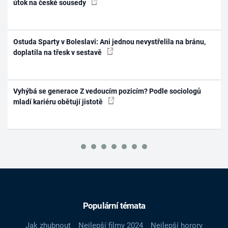
útok na české sousedy
Ostuda Sparty v Boleslavi: Ani jednou nevystřelila na bránu,
doplatila na třesk v sestavě
Vyhýbá se generace Z vedoucím pozicím? Podle sociologů
mladí kariéru obětují jistotě
Populární témata
Jak zhubnout
Nejlepší filmy 2024
Nejlepší horory