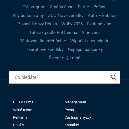
TV program
Změna času
Partie
Počasí
Kdy budou volby
ZOO Nové začátky
Auto – katalog
7 pádů Honzy Dědka
Volby 2025
Svařené víno
Tatarák podle Pohlreicha
Aloe vera
Pěstování lichořeřišnice
Výpočet ascendentu
Tvarohové knedlíky
Nejlepší palačinky
Švestkový koláč
O FTV Prima
Management
Volná místa
Press
Reklama
Castingy a výzvy
HbbTV
Kontakty