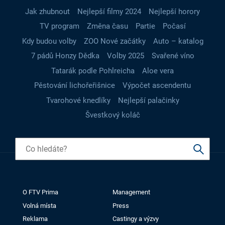
Jak zhubnout
Nejlepší filmy 2024
Nejlepší horory
TV program
Změna času
Partie
Počasí
Kdy budou volby
ZOO Nové začátky
Auto – katalog
7 pádů Honzy Dědka
Volby 2025
Svařené víno
Tatarák podle Pohlreicha
Aloe vera
Pěstování lichořeřišnice
Výpočet ascendentu
Tvarohové knedlíky
Nejlepší palačinky
Švestkový koláč
O FTV Prima
Management
Volná místa
Press
Reklama
Castingy a výzvy