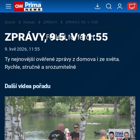
Domů
Pořady
ZPRÁVY
ZPRÁVY, 9.5. v 11:55
ZPRÁVY, 9.5. V 11:55
Failed to fetch
9. kvě 2026, 11:55
Ty nejnovější ověřené zprávy z domova i ze světa.
Rychle, stručně a srozumitelně
Další videa pořadu