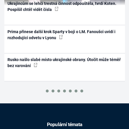
Ukrajincům se lehčí trestná činnost odpouštěla, tvrdí Koten.
Pospíšil chtěl vidět čísla
Prima přinese další krok Sparty v boji o LM. Fanoušci uvidí i
rozhodující odvetu v Lyonu
Rusko našlo slabé místo ukrajinské obrany. Útočit může téměř
bez varování
Populární témata