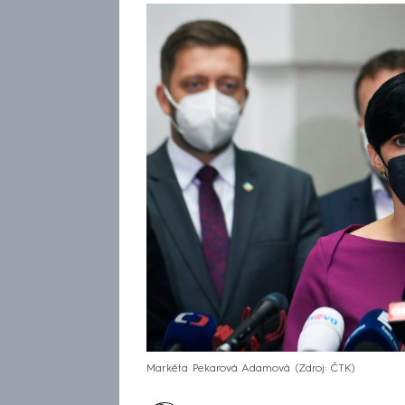
Markéta Pekarová Adamová
Zdroj: ČTK