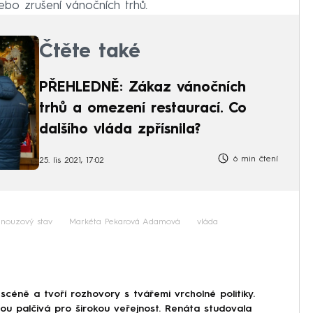
bo zrušení vánočních trhů.
Čtěte také
PŘEHLEDNĚ: Zákaz vánočních
trhů a omezení restaurací. Co
dalšího vláda zpřísnila?
6 min čtení
25. lis 2021, 17:02
nouzový stav
Markéta Pekarová Adamová
vláda
scéně a tvoří rozhovory s tvářemi vrcholné politiky.
sou palčivá pro širokou veřejnost. Renáta studovala