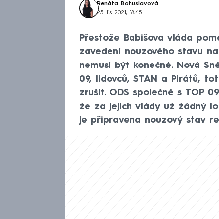
Renáta Bohuslavová
25. lis 2021, 18:45
Přestože Babišova vláda pomal
zavedení nouzového stavu na t
nemusí být konečné. Nová Sn
09, lidovců, STAN a Pirátů, t
zrušit. ODS společně s TOP 09
že za jejich vlády už žádný l
je připravena nouzový stav re