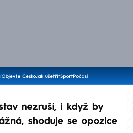
í
Objevte Česko
Jak ušetřit
Sport
Počasí
tav nezruší, i když by
vážná, shoduje se opozice