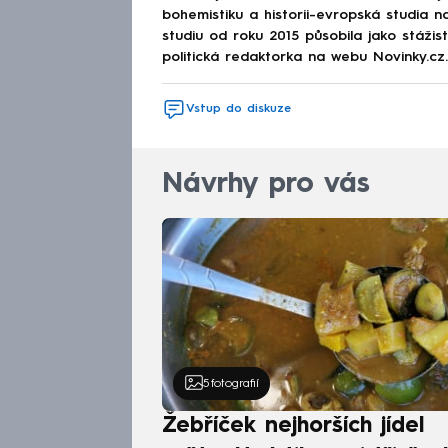
bohemistiku a historii-evropská studia na
studiu od roku 2015 působila jako stáži
politická redaktorka na webu Novinky.cz.
Vstup do diskuze
Návrhy pro vás
5
fotografií
Žebříček nejhorších jídel