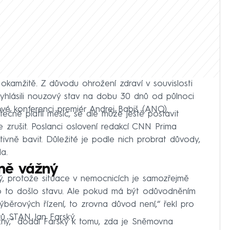
 okamžitě. Z důvodu ohrožení zdraví v souvislosti
vyhlásili nouzový stav na dobu 30 dnů od půlnoci
skové konferenci premiér Andrej Babiš (ANO).
tečně platil měsíc, se ale může ještě postavit
zrušit. Poslanci oslovení redakcí CNN Prima
vně bavit. Důležité je podle nich probrat důvody,
a.
čně vážný
 protože situace v nemocnicích je samozřejmě
o to došlo stavu. Ale pokud má být odůvodněním
běrových řízení, to zrovna důvod není,“ řekl pro
 STAN Jan Farský.
ozný,“ dodal Farský k tomu, zda je Sněmovna