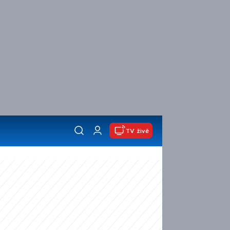
TV živě