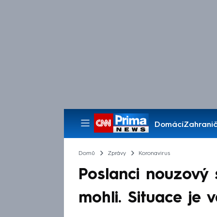
Domácí
Zahranič
Pořady
Domů
Zprávy
Koronavirus
Poslanci nouzový s
mohli. Situace je 