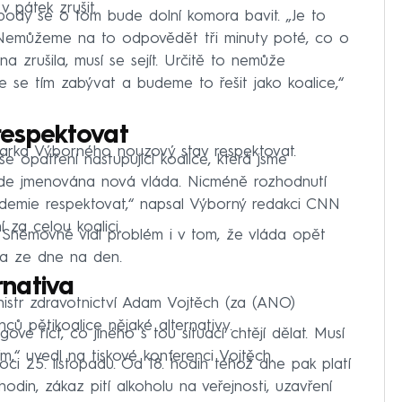
 pátek zrušit.
ody se o tom bude dolní komora bavit. „Je to
 Nemůžeme na to odpovědět tři minuty poté, co o
 zrušila, musí se sejít. Určitě to nemůže
 se tím zabývat a budeme to řešit jako koalice,“
espektovat
Marka Výborného nouzový stav respektovat.
še opatření nastupující koalice, která jsme
 bude jmenována nová vláda. Nicméně rozhodnutí
idemie respektovat,“ napsal Výborný redakci CNN
 za celou koalici.
e Sněmovně vidí problém i v tom, že vláda opět
i a ze dne na den.
rnativa
nistr zdravotnictví Adam Vojtěch (za (ANO)
ů pětikoalice nějaké alternativy.
ové říct, co jiného s tou situací chtějí dělat. Musí
dím,“ uvedl na tiskové konferenci Vojtěch.
ci 25. listopadu. Od 18. hodin téhož dne pak platí
hodin, zákaz pití alkoholu na veřejnosti, uzavření