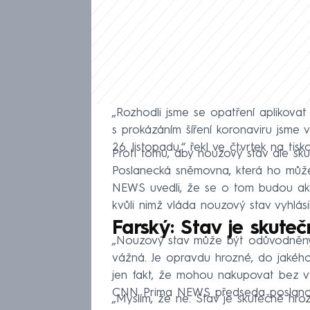
„Rozhodli jsme se opatření aplikovat
s prokázáním šíření koronaviru jsme 
26. listopadu,“ řekl ve čtvrtek na ti
Proti tomu, aby nouzový stav ale sku
Poslanecká sněmovna, která ho může 
NEWS uvedli, že se o tom budou akti
kvůli nimž vláda nouzový stav vyhlásil
Farský: Stav je skute
„Nouzový stav může být odůvodněný,
vážná. Je opravdu hrozné, do jakéh
jen fakt, že mohou nakupovat bez vý
CNN Prima NEWS předseda poslanců
„Myslím, že ne. Stav je skutečně hr