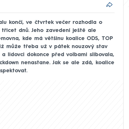
u končí, ve čtvrtek večer rozhodla o
řicet dnů. Jeho zavedení ještě ale
ěmovna, kde má většinu koalice ODS, TOP
otiž může třeba už v pátek nouzový stav
 a lidovci dokonce před volbami slibovala,
ockdown nenastane. Jak se ale zdá, koalice
spektovat.