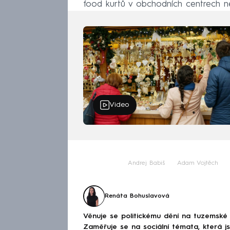
food kurtů v obchodních centrech ne
Video
Andrej Babiš
Adam Vojtěch
Renáta Bohuslavová
Věnuje se politickému dění na tuzemské 
Zaměřuje se na sociální témata, která j