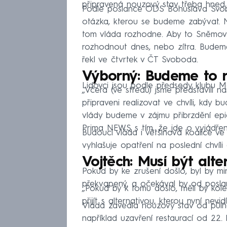
připravená nouzový stav třeba hned v
Podle poslance ODS Bohuslava Svob
otázka, kterou se budeme zabývat.
tom vláda rozhodne. Aby to Sněmovna
rozhodnout dnes, nebo zítra. Budeme
řekl ve čtvrtek v ČT Svoboda.
Výborný: Budeme to r
Lidovci jsou podle předsedy klubu 
„Včera (ve středu) jsme představili na
připraveni realizovat ve chvíli, kdy
vlády budeme v zájmu přibrzdění ep
Prima NEWS s tím, že jde o vyjádření
Budoucí vláda i většinová koalice v
vyhlašuje opatření na poslední chvíl
Vojtěch: Musí být alte
Pokud by ke zrušení došlo, byl by mi
překvapený, a očekával by od poslanc
„Pokud by k tomu došlo, měli by koleg
přijít s alternativou, kterou nyní nevi
Vláda zavedla nouzový stav od půlno
například uzavření restaurací od 22. 