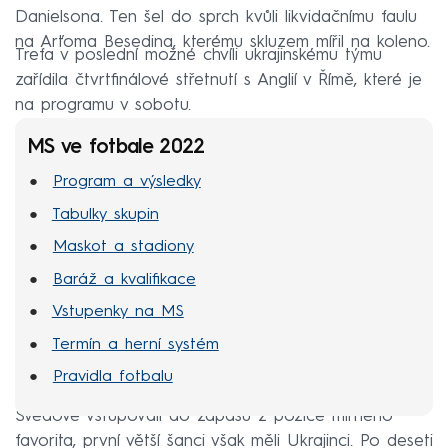
Danielsona. Ten šel do sprch kvůli likvidačnímu faulu
na Arťoma Besedina, kterému skluzem mířil na koleno.
Trefa v poslední možné chvíli ukrajinskému týmu
zařídila čtvrtfinálové střetnutí s Anglií v Římě, které je
na programu v sobotu.
MS ve fotbale 2022
Program a výsledky
Tabulky skupin
Maskot a stadiony
Baráž a kvalifikace
Vstupenky na MS
Termín a herní systém
Pravidla fotbalu
Švédové vstupovali do zápasu z pozice mírného
favorita, první větší šanci však měli Ukrajinci. Po deseti