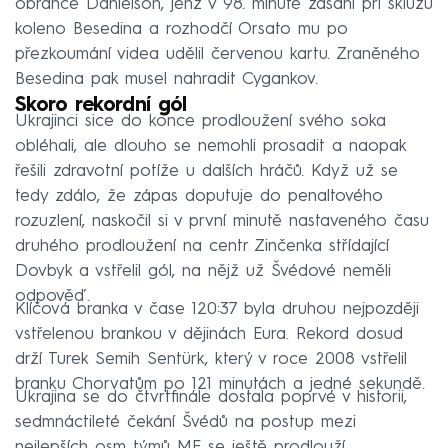
obránce Danielson, jenž v 98. minutě zasáhl při skluzu
koleno Besedina a rozhodčí Orsato mu po
přezkoumání videa udělil červenou kartu. Zraněného
Besedina pak musel nahradit Cygankov.
Skoro rekordní gól
Ukrajinci sice do konce prodloužení svého soka
obléhali, ale dlouho se nemohli prosadit a naopak
řešili zdravotní potíže u dalších hráčů. Když už se
tedy zdálo, že zápas doputuje do penaltového
rozuzlení, naskočil si v první minutě nastaveného času
druhého prodloužení na centr Zinčenka střídající
Dovbyk a vstřelil gól, na nějž už Švédové neměli
odpověď.
Klíčová branka v čase 120:37 byla druhou nejpozději
vstřelenou brankou v dějinách Eura. Rekord dosud
drží Turek Semih Sentürk, který v roce 2008 vstřelil
branku Chorvatům po 121 minutách a jedné sekundě.
Ukrajina se do čtvrtfinále dostala poprvé v historii,
sedmnáctileté čekání Švédů na postup mezi
nejlepších osm týmů ME se ještě prodlouží.