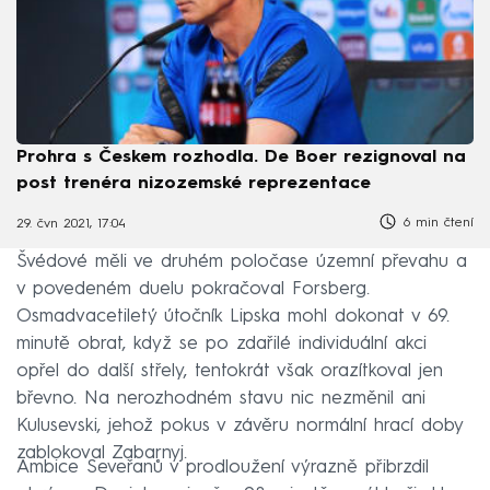
Prohra s Českem rozhodla. De Boer rezignoval na
post trenéra nizozemské reprezentace
6 min čtení
29. čvn 2021, 17:04
Švédové měli ve druhém poločase územní převahu a
v povedeném duelu pokračoval Forsberg.
Osmadvacetiletý útočník Lipska mohl dokonat v 69.
minutě obrat, když se po zdařilé individuální akci
opřel do další střely, tentokrát však orazítkoval jen
břevno. Na nerozhodném stavu nic nezměnil ani
Kulusevski, jehož pokus v závěru normální hrací doby
zablokoval Zabarnyj.
Ambice Seveřanů v prodloužení výrazně přibrzdil