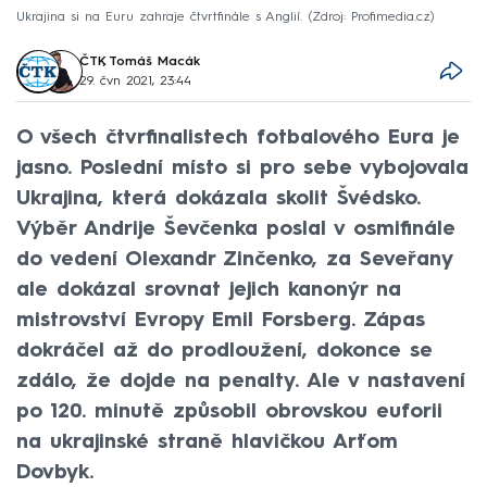
Ukrajina si na Euru zahraje čtvrtfinále s Anglií.
Zdroj: Profimedia.cz
ČTK
,
Tomáš Macák
29. čvn 2021, 23:44
O všech čtvrfinalistech fotbalového Eura je
jasno. Poslední místo si pro sebe vybojovala
Ukrajina, která dokázala skolit Švédsko.
Výběr Andrije Ševčenka poslal v osmifinále
do vedení Olexandr Zinčenko, za Seveřany
ale dokázal srovnat jejich kanonýr na
mistrovství Evropy Emil Forsberg. Zápas
dokráčel až do prodloužení, dokonce se
zdálo, že dojde na penalty. Ale v nastavení
po 120. minutě způsobil obrovskou euforii
na ukrajinské straně hlavičkou Arťom
Dovbyk.