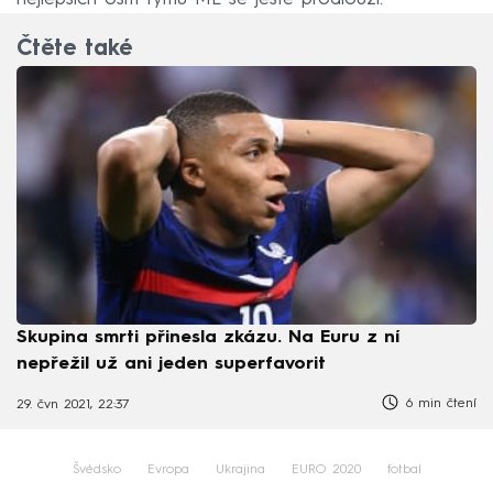
Čtěte také
Skupina smrti přinesla zkázu. Na Euru z ní
nepřežil už ani jeden superfavorit
6 min čtení
29. čvn 2021, 22:37
Švédsko
Evropa
Ukrajina
EURO 2020
fotbal