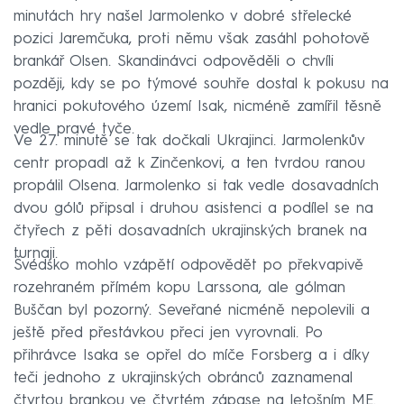
minutách hry našel Jarmolenko v dobré střelecké
pozici Jaremčuka, proti němu však zasáhl pohotově
brankář Olsen. Skandinávci odpověděli o chvíli
později, kdy se po týmové souhře dostal k pokusu na
hranici pokutového území Isak, nicméně zamířil těsně
vedle pravé tyče.
Ve 27. minutě se tak dočkali Ukrajinci. Jarmolenkův
centr propadl až k Zinčenkovi, a ten tvrdou ranou
propálil Olsena. Jarmolenko si tak vedle dosavadních
dvou gólů připsal i druhou asistenci a podílel se na
čtyřech z pěti dosavadních ukrajinských branek na
turnaji.
Švédsko mohlo vzápětí odpovědět po překvapivě
rozehraném přímém kopu Larssona, ale gólman
Buščan byl pozorný. Seveřané nicméně nepolevili a
ještě před přestávkou přeci jen vyrovnali. Po
přihrávce Isaka se opřel do míče Forsberg a i díky
teči jednoho z ukrajinských obránců zaznamenal
čtvrtou brankou ve čtvrtém zápase na letošním ME.