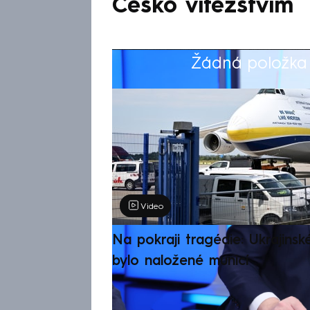
Česko vítězstvím
Žádná položka z
Výběr redakce
Video
Na pokraji tragédie: Ukrajinsk
bylo naložené municí