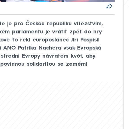
e je pro Českou republiku vítězstvím,
pském parlamentu je vrátit zpět do hry
ové to řekl europoslanec Jiří Pospíšil
tí ANO Patrika Nachera však Evropská
 střední Evropy návratem kvót, aby
s povinnou solidaritou se zeměmi