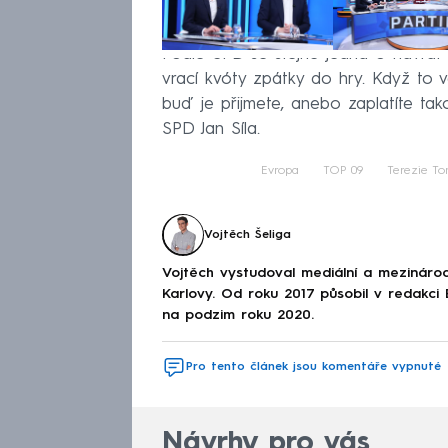
Podle SPD se stejně jedná o návrat 
vrací kvóty zpátky do hry. Když to 
buď je přijmete, anebo zaplatíte tak
SPD Jan Síla.
Evropa
TOP 09
Terezie T
Vojtěch Šeliga
Vojtěch vystudoval mediální a mezinárodní
Karlovy. Od roku 2017 působil v redakc
na podzim roku 2020.
Pro tento článek jsou komentáře vypnuté
Návrhy pro vás