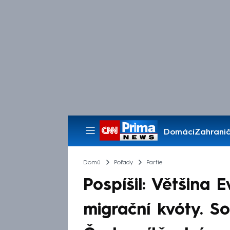
Domácí
Zahranič
Pořady
Domů
Pořady
Partie
Pospíšil: Většina 
migrační kvóty. S