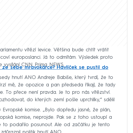
lamentu vítězí levice. Většina bude chtít vrátit
vicoví europoslanci. Já to odmítám. Výsledek proto
 ve vysílání CNN Prima NEWS.
 ze sebe mravokárce? Havlíček se pustil do
edy hnutí ANO Andreje Babiše, který tvrdí, že to
rzí mě, že opozice a pan předseda říkají, že tady
. To přece není pravda. Je to pro nás vítězství.
zhodovat, do kterých zemí pošle uprchlíky,“ sdělil
Evropské komise. „Bylo dopředu jasné, že plán,
ropská komise, neprojde. Pak se z toho ustoupí a
e se to podařilo posunout. Ale od začátku je tento
 zdůraznil politik hnutí ANO.