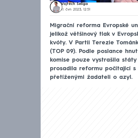
Vojtěch Šeliga
11. čvn 2023, 12:51
Migrační reforma Evropské uni
jelikož většinový tlak v Evro
kvóty. V Partii Terezie Tománk
(TOP 09). Podle poslance hnu
komise pouze vystrašila státy
prosadila reformu počítající 
přetíženými žadateli o azyl.