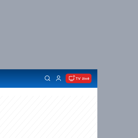
TV živě