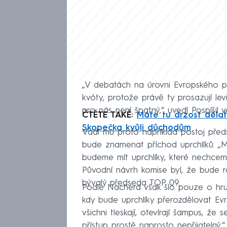
„V debatách na úrovni Evropského par
kvóty, protože právě ty prosazují le
pro nás není špatný,“ uvedl Pospíšil
ČTĚTE TAKÉ:
Máte tu drzost dělat
Skopečka kvůli důchodům
Vadí mu proto například postoj předs
bude znamenat příchod uprchlíků. „M
budeme mít uprchlíky, které nechceme
Původní návrh komise byl, že bude ro
bývalý předseda TOP 09.
Podle Nachera však šlo pouze o hru 
kdy bude uprchlíky přerozdělovat Ev
všichni tleskají, otevírají šampus, ž
přístup prostě naprosto nepřijatelný,“