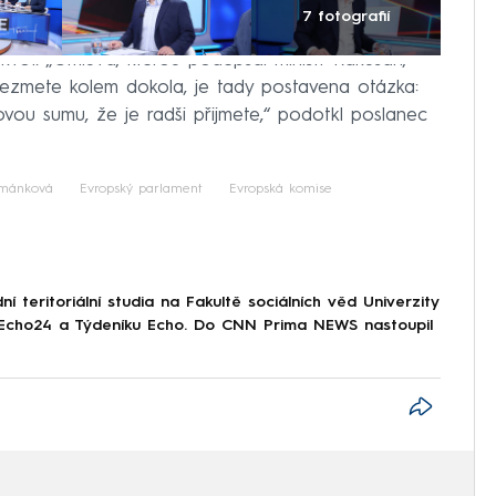
7 fotografií
kvót. „Úmluva, kterou podepsal ministr Rakušan,
vezmete kolem dokola, je tady postavena otázka:
ovou sumu, že je radši přijmete,“ podotkl poslanec
ománková
Evropský parlament
Evropská komise
 teritoriální studia na Fakultě sociálních věd Univerzity
i Echo24 a Týdeníku Echo. Do CNN Prima NEWS nastoupil