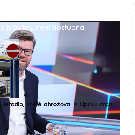
 playlistu není dostupná.
V
é letadlo, které ohrožoval v Lipsku dron,
Přilá
polit