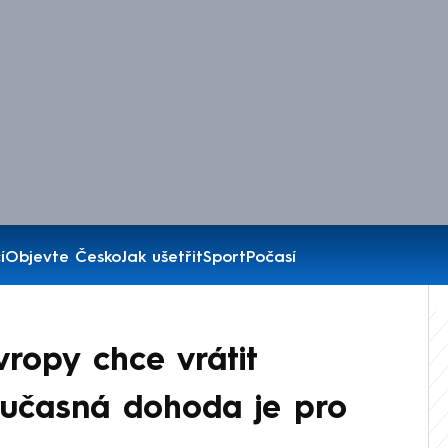
í
Objevte Česko
Jak ušetřit
Sport
Počasí
Evropy chce vrátit
oučasná dohoda je pro