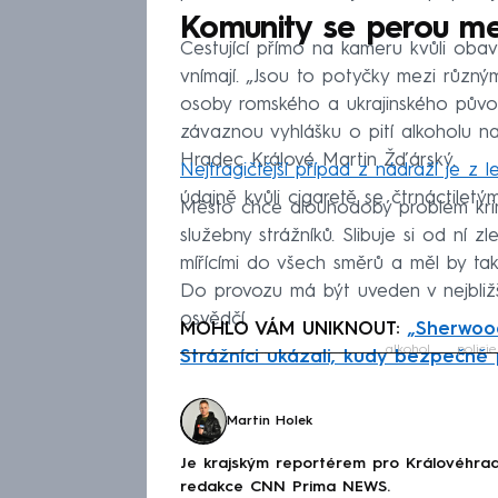
Komunity se perou me
Cestující přímo na kameru kvůli obav
vnímají. „Jsou to potyčky mezi různ
osoby romského a ukrajinského půvo
závaznou vyhlášku o pití alkoholu na
Hradec Králové Martin Žďárský.
Nejtragičtější případ z nádraží je z 
údajně kvůli cigaretě se čtrnáctilet
Město chce dlouhodobý problém krimin
služebny strážníků. Slibuje si od ní 
mířícími do všech směrů a měl by ta
Do provozu má být uveden v nejbližší
osvědčí.
MOHLO VÁM UNIKNOUT:
„Sherwood
alkohol
policie
Strážníci ukázali, kudy bezpečně 
Fa
Martin Holek
Je krajským reportérem pro Královéhrad
redakce CNN Prima NEWS.