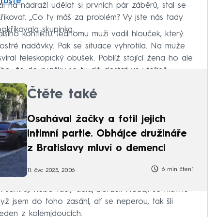
 roste
na nádraží udělat si prvních pár záběrů, stal se
křikovat. „Co ty máš za problém? Vy jste nás tady
okřikovala skupinka.
šího konfliktu. Jednomu muži vadil hlouček, který
 ostré nadávky. Pak se situace vyhrotila. Na muže
víral teleskopický obušek. Poblíž stojící žena ho ale
toho, že do rvačky se tu dá dostat ve vteřině.
Čtěte také
Osahával žačky a fotil jejich
intimní partie. Obhájce družináře
z Bratislavy mluví o demenci
6 min čtení
11. čvc 2025, 20:06
jak somrují nebo tady dělaj bordel. Hádají se hlavně
ž jsem do toho zasáhl, ať se neperou, tak šli
jeden z kolemjdoucích.