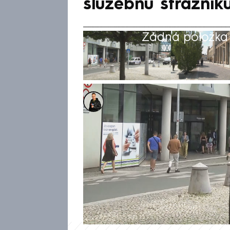
služebnu strážník
Žádná položka z
Martin Holek
18. čvc 2025, 06:01
Vlakové nádraží a nedaleký a
známé spíš jako problémové lo
přitahují agresivní jedince či 
šarvátky. Rvačky jsou na den
zničehonic vytáhne nůž či ob
se o tom sám přesvědčil.