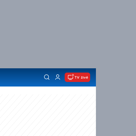
TV živě