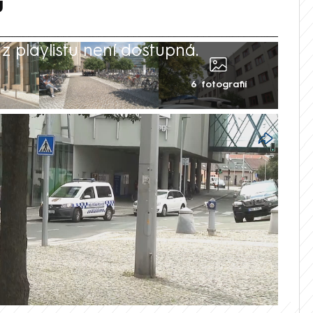
ů
 playlistu není dostupná.
6 fotografií
utobusový terminál jsou v Hradci Králové
kality. Podobně jako v jiných městech
lidi bez domova a vznikají tu časté
ním pořádku. Obava, že na vás někdo
ušek, je skutečná. Štáb CNN Prima NEWS