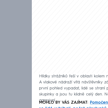
Hlídky strážníků řeší v oblasti kolem 
A vlakové nádraží vítá návštěvníky
první pohled vypadat, lidé se straní
skupinky a jsou tu klidně celý den. Ně
agresivní.
MOHLO BY VÁS ZAJÍMAT:
Pomočené 