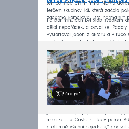
se lidé vyhýbají, počet přestupků
Jen co štáb CNN Prima NEWS dorazil 
terčem skupinky lidí, která začala po
zadarmo kameroval. Jste normální?“ p
Po pár minutách byl štáb svědkem dal
dělal nepořádek, a ozval se. Padaly
vystartoval jeden z aktérů a v ruce s
naštěstí zastavila. Je to jen ukázka 
8
fotografií
„Pokaždé, když přijdu, tak je vidím, 
mezi sebou. Často se tady perou. Kdy
proti mně všichni najednou,“ popsal 