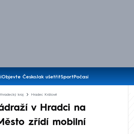
í
Objevte Česko
Jak ušetřit
Sport
Počasí
éhradecký kraj
Hradec Králové
ádraží v Hradci na
ěsto zřídí mobilní