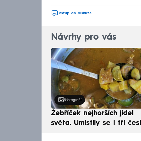
Vstup do diskuze
Návrhy pro vás
5
fotografií
Žebříček nejhorších jídel
světa. Umístily se i tři čes
pokrmy, vévodí skandináv