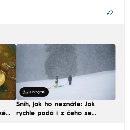
31
fotografií
Sníh, jak ho neznáte: Jak
ké
rychle padá i z čeho se
ská
skládá. A vločky nejsou bílé