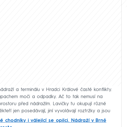
nádraží a terminálu v Hradci Králové časté konflikty.
 zápachem moči a odpadky. Ač to tak nemusí na
 prostoru před nádražím. Lavičky tu okupují různé
kteří jen posedávají, jiní vyvolávají roztržky a jsou
chodníky i válející se opilci. Nádraží v Brně