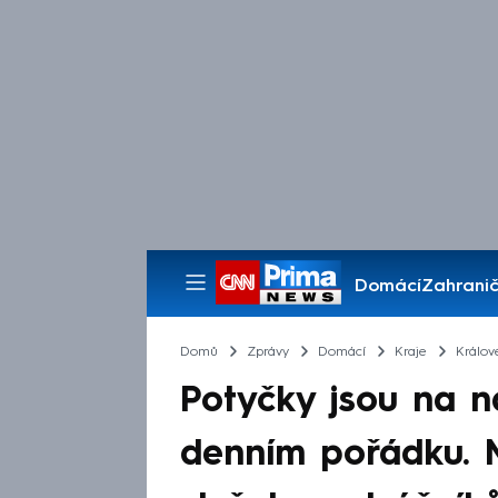
Domácí
Zahranič
Pořady
Domů
Zprávy
Domácí
Kraje
Králov
Potyčky jsou na n
denním pořádku. M