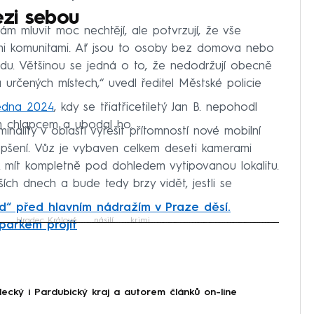
zi sebou
ám mluvit moc nechtějí, ale potvrzují, že vše
ými komunitami. Ať jsou to osoby bez domova nebo
du. Většinou se jedná o to, že nedodržují obecně
 určených místech,“ uvedl ředitel Městské policie
ledna 2024
, kdy se třiatřicetiletý Jan B. nepohodl
ým chlapcem a ubodal ho.
ality v oblasti vyřešit přítomností nové mobilní
zlepšení. Vůz je vybaven celkem deseti kamerami
k mít kompletně pod dohledem vytipovanou lokalitu.
ch dnech a bude tedy brzy vidět, jestli se
“ před hlavním nádražím v Praze děsí.
Hradec Králové
násilí
krimi
parkem projít
iled to fetch
ecký i Pardubický kraj a autorem článků on-line