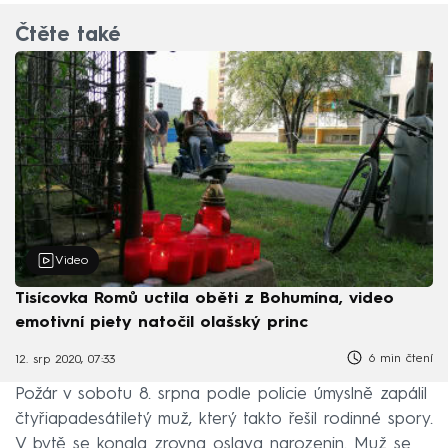
Čtěte také
Video
Tisícovka Romů uctila oběti z Bohumína, video
emotivní piety natočil olašský princ
6 min čtení
12. srp 2020, 07:33
Požár v sobotu 8. srpna podle policie úmyslně zapálil
čtyřiapadesátiletý muž, který takto řešil rodinné spory.
V bytě se konala zrovna oslava narozenin. Muž se