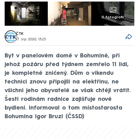
11 fotografií
ČTK
17. srp 2020, 13:25
Byt v panelovém domě v Bohumíně, při
jehož požáru před týdnem zemřelo 11 lidí,
je kompletně zničený. Dům o víkendu
technici znovu připojili na elektřinu, ne
všichni jeho obyvatelé se však chtějí vrátit.
Šesti rodinám radnice zajišťuje nové
bydlení. Informoval o tom místostarosta
Bohumína Igor Bruzl (ČSSD)