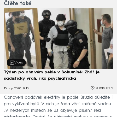
Čtěte také
Video
Týden po ohnivém pekle v Bohumíně: Žhář je
sadistický vrah, říká psychiatrička
6 min čtení
15. srp 2020, 19:10
Obnovení dodávek elektřiny je podle Bruzla důležité i
pro vyklízení bytů. V nich je řada věcí zničená vodou.
„V některých místech se už objevuje plíseň,“ řekl