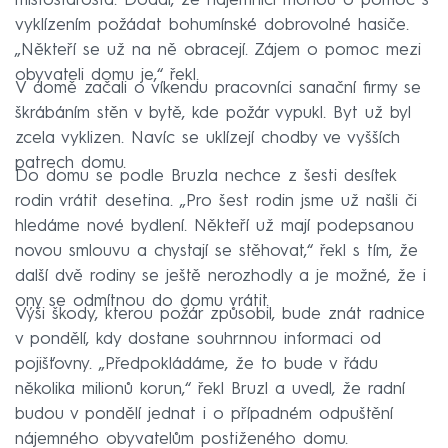
místostarosta. Dodal, že nájemníci mohou o pomoc s
vyklízením požádat bohumínské dobrovolné hasiče.
„Někteří se už na ně obracejí. Zájem o pomoc mezi
obyvateli domu je,“ řekl.
V domě začali o víkendu pracovníci sanační firmy se
škrábáním stěn v bytě, kde požár vypukl. Byt už byl
zcela vyklizen. Navíc se uklízejí chodby ve vyšších
patrech domu.
Do domu se podle Bruzla nechce z šesti desítek
rodin vrátit desetina. „Pro šest rodin jsme už našli či
hledáme nové bydlení. Někteří už mají podepsanou
novou smlouvu a chystají se stěhovat,“ řekl s tím, že
další dvě rodiny se ještě nerozhodly a je možné, že i
ony se odmítnou do domu vrátit.
Výši škody, kterou požár způsobil, bude znát radnice
v pondělí, kdy dostane souhrnnou informaci od
pojišťovny. „Předpokládáme, že to bude v řádu
několika milionů korun,“ řekl Bruzl a uvedl, že radní
budou v pondělí jednat i o případném odpuštění
nájemného obyvatelům postiženého domu.