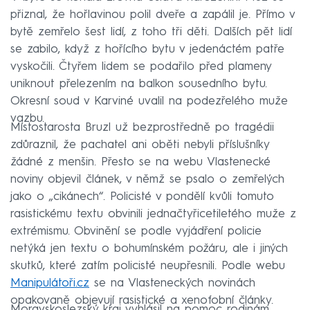
přiznal, že hořlavinou polil dveře a zapálil je. Přímo v
bytě zemřelo šest lidí, z toho tři děti. Dalších pět lidí
se zabilo, když z hořícího bytu v jedenáctém patře
vyskočili. Čtyřem lidem se podařilo před plameny
uniknout přelezením na balkon sousedního bytu.
Okresní soud v Karviné uvalil na podezřelého muže
vazbu.
Místostarosta Bruzl už bezprostředně po tragédii
zdůraznil, že pachatel ani oběti nebyli příslušníky
žádné z menšin. Přesto se na webu Vlastenecké
noviny objevil článek, v němž se psalo o zemřelých
jako o „cikánech“. Policisté v pondělí kvůli tomuto
rasistickému textu obvinili jednačtyřicetiletého muže z
extrémismu. Obvinění se podle vyjádření policie
netýká jen textu o bohumínském požáru, ale i jiných
skutků, které zatím policisté neupřesnili. Podle webu
Manipulátoři.cz
se na Vlasteneckých novinách
opakovaně objevují rasistické a xenofobní články.
Moravskoslezský kraj vyhlásil na pomoc rodinám