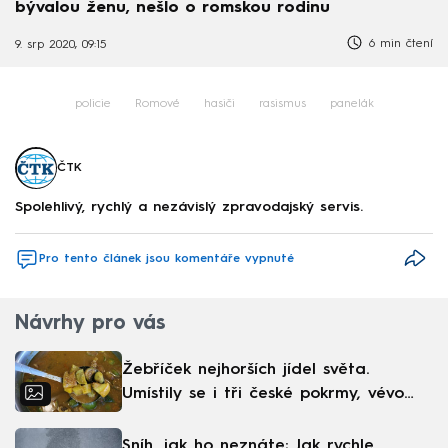
bývalou ženu, nešlo o romskou rodinu
6 min čtení
9. srp 2020, 09:15
policie
Romové
hasiči
rasismus
panelák
ČTK
Spolehlivý, rychlý a nezávislý zpravodajský servis.
Pro tento článek jsou komentáře vypnuté
Návrhy pro vás
Žebříček nejhorších jídel světa.
Umístily se i tři české pokrmy, vévodí
skandinávská kuchyně
Sníh, jak ho neznáte: Jak rychle