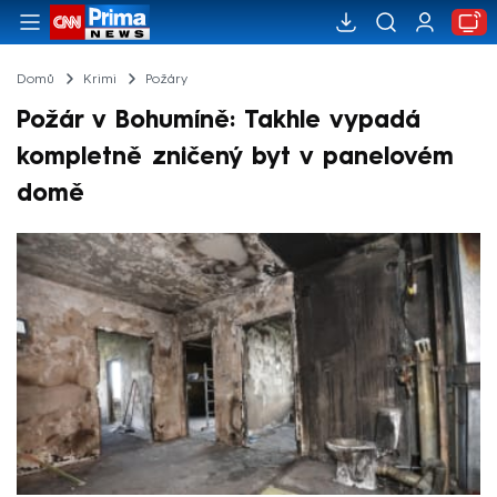
Domů
Krimi
Požáry
Požár v Bohumíně: Takhle vypadá
kompletně zničený byt v panelovém
domě