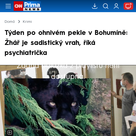
Domů
Krimi
Týden po ohnivém pekle v Bohumíně:
Žhář je sadistický vrah, říká
psychiatrička
Žádná položka z playlistu není
Výběr redakce
dostupná.