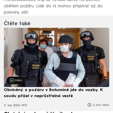
obětem požáru. Lidé do ní mohou přispívat až do
poloviny září.
Čtěte také
Video
Obviněný z požáru v Bohumíně jde do vazby. K
soudu přišel v neprůstřelné vestě
6 min čtení
11. srp 2020, 19:51