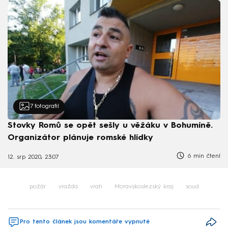
7
fotografií
Stovky Romů se opět sešly u věžáku v Bohumíně.
Organizátor plánuje romské hlídky
6 min čtení
12. srp 2020, 23:07
požár
vražda
vrah
Moravskoslezský kraj
soud
Pro tento článek jsou komentáře vypnuté