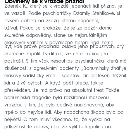
Obviněný se k vraždě přiznal
Zdeněk K., který se k vraždě jedenácti lidí přiznal, je
ve vazbě. Podle psychiatričky Džamily Stehlíkové, si
ovšem pohled na zkázu, kterou napáchal,
užíval. Pokud se prokáže, že je za požár domu
skutečně odpovědný, stane se nejbrutálnějším
masovým vrahem v poválečné historii naší země.
Byt, kde právě probíhala oslava jeho příbuzných, prý
skutečně zapálil. Tvrdil ale, že chtěl rodinu jen
postrašit. S tím však nesouhlasí psychiatrička, která má
zkušenosti s agresivními pacienty. „Bohumínský žhář je
masový sadistický vrah – sadistovi činí potěšení trýznit
lidi a živé bytosti. A když oběť uteče, tak je
přesvědčen, že má právo na absolutní trest. Takže
bohumínská tragédie byla rozšířenou masovou
vraždou s tím, že byla pečlivě naplánovaná, aby
trpělo co nejvíce lidí. Aby napáchaná škoda byla co
největší. O tom mluví všechno, to, že vyčkal na
příležitost té oslavy, i to, že vylil tu kapalinu na