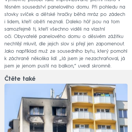
těsném sousedství panelového domu. Při pohledu na
stovky svíček a dětské hračky běhá mráz po zádech
i lidem, kteří oběti neznali. Daleko hůř jsou na tom
samozřejmě ti, kteří všechno viděli na vlastní
oči. Obyvatelé panelového domu o děsivém zážitku
nechtějí mluvit, dle jejich slov si přejí jen zapomenout.
Jako například muž ze sousedního bytu, který pomohl
k záchraně několika lidí. „Já jsem je nezachraňoval, já
jsem je jenom pustil na balkon,“ uvedl skromně.
Čtěte také