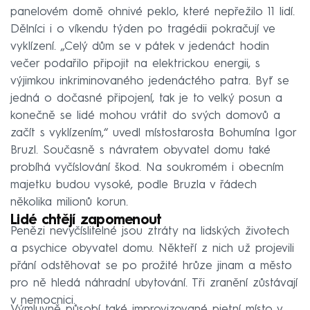
panelovém domě ohnivé peklo, které nepřežilo 11 lidí.
Dělníci i o víkendu týden po tragédii pokračují ve
vyklízení. „Celý dům se v pátek v jedenáct hodin
večer podařilo připojit na elektrickou energii, s
výjimkou inkriminovaného jedenáctého patra. Byť se
jedná o dočasné připojení, tak je to velký posun a
konečně se lidé mohou vrátit do svých domovů a
začít s vyklízením,“ uvedl místostarosta Bohumína Igor
Bruzl. Současně s návratem obyvatel domu také
probíhá vyčíslování škod. Na soukromém i obecním
majetku budou vysoké, podle Bruzla v řádech
několika milionů korun.
Lidé chtějí zapomenout
Penězi nevyčíslitelné jsou ztráty na lidských životech
a psychice obyvatel domu. Někteří z nich už projevili
přání odstěhovat se po prožité hrůze jinam a město
pro ně hledá náhradní ubytování. Tři zranění zůstávají
v nemocnici.
Výmluvně působí také improvizované pietní místo v