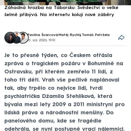
Záhadná hrozba na Táborsku: Svědectví o velké
S
šelmě přibývá. Na internetu kolují nové záběry
d
Pavlína Švarcová
,
Matěj Rychlý
,
Tomáš Petržela
15. srp 2020, 19:10
Je to přesně týden, co Českem otřásla
zpráva o tragickém požáru v Bohumíně na
Ostravsku, při kterém zemřelo 11 lidí, z
toho tři děti. Vrah vše pečlivě naplánoval
tak, aby trpělo co nejvíce lidí, tvrdí
psychiatrička Džamila Stehlíková, která
bývala mezi lety 2009 a 2011 ministryní pro
lidská práva a národnostní menšiny. Do
panelového domu, kde se tragédie
odehrála, se nyní postupně vrací nájemníci.