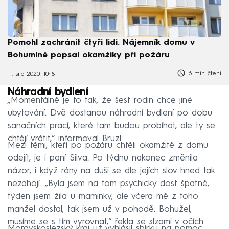
Pomohl zachránit čtyři lidi. Nájemník domu v
Bohumíně popsal okamžiky při požáru
6 min čtení
11. srp 2020, 10:18
Náhradní bydlení
„Momentálně je to tak, že šest rodin chce jiné
ubytování. Dvě dostanou náhradní bydlení po dobu
sanačních prací, které tam budou probíhat, ale ty se
chtějí vrátit,“ informoval Bruzl.
Mezi těmi, kteří po požáru chtěli okamžitě z domu
odejít, je i paní Silva. Po týdnu nakonec změnila
názor, i když rány na duši se dle jejích slov hned tak
nezahojí. „Byla jsem na tom psychicky dost špatně,
týden jsem žila u maminky, ale včera mě z toho
manžel dostal, tak jsem už v pohodě. Bohužel,
musíme se s tím vyrovnat,“ řekla se slzami v očích.
Moravskoslezský kraj už vyhlásil sbírku na pomoc