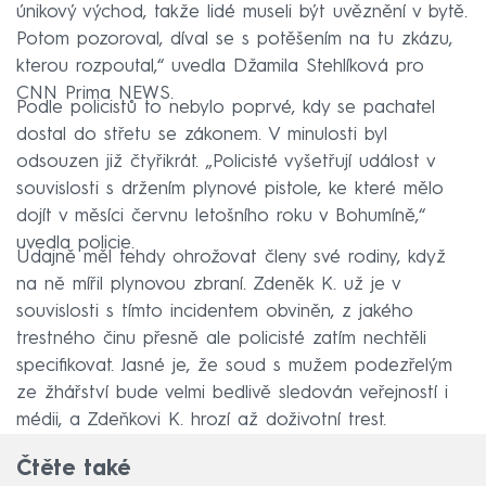
únikový východ, takže lidé museli být uvěznění v bytě.
Potom pozoroval, díval se s potěšením na tu zkázu,
kterou rozpoutal,“ uvedla Džamila Stehlíková pro
CNN Prima NEWS.
Podle policistů to nebylo poprvé, kdy se pachatel
dostal do střetu se zákonem. V minulosti byl
odsouzen již čtyřikrát. „Policisté vyšetřují událost v
souvislosti s držením plynové pistole, ke které mělo
dojít v měsíci červnu letošního roku v Bohumíně,“
uvedla policie.
Údajně měl tehdy ohrožovat členy své rodiny, když
na ně mířil plynovou zbraní. Zdeněk K. už je v
souvislosti s tímto incidentem obviněn, z jakého
trestného činu přesně ale policisté zatím nechtěli
specifikovat. Jasné je, že soud s mužem podezřelým
ze žhářství bude velmi bedlivě sledován veřejností i
médii, a Zdeňkovi K. hrozí až doživotní trest.
Čtěte také